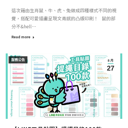
這次藉由生肖鼠、牛、虎、兔做成四種樣式不同的視
覺，搭配可愛插畫呈現文青感的凸版印刷！ 鼠的部
分不&hell…
Read more
服務公告
8 月
27