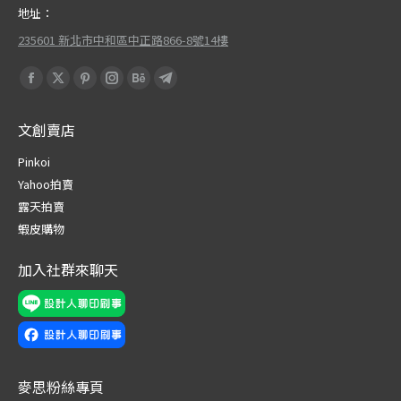
地址：
235601 新北市中和區中正路866-8號14樓
Find us on:
Facebook
X
Pinterest
Instagram
Behance
Telegram
page
page
page
page
page
page
文創賣店
opens
opens
opens
opens
opens
opens
in
in
in
in
in
in
Pinkoi
new
new
new
new
new
new
Yahoo拍賣
window
window
window
window
window
window
露天拍賣
蝦皮購物
加入社群來聊天
麥思粉絲專頁