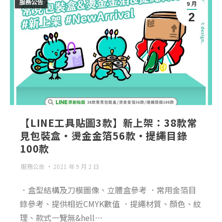
服務公告
9 月
2
【LINE工具貼圖3款】新上架：38款常
見包裝盒・燙金金箔56款・提繩目錄
100款
服務公告
2021 年 9 月 2 日
．盒型結構及刀模圖像、立體盒參考 ．常用金箔目
錄參考、提供相近CMYK數值 ．提繩材質、顏色、紋
理、款式一覽無&hell…