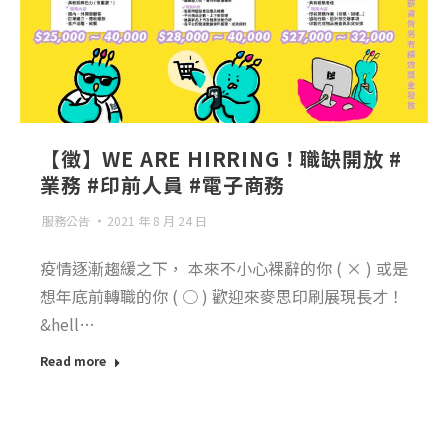
【徵】WE ARE HIRRING！職缺開放 #
業務 #印前人員 #電子商務
服務公告
2021 年 8 月 24 日
疫情逐漸趨緩之下， 本來不小心裸辭的你 ( × ) 或是
想年底前轉職的你 ( ○ ) 歡迎來麥思印刷展現長才！
&hell…
Read more