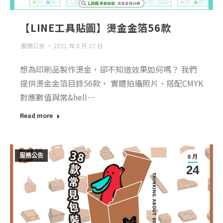
【LINE工具貼圖】燙金金箔56款
服務公告
2021 年 8 月 27 日
想為印刷品製作燙金，卻不知道效果如何嗎？ 我們
提供燙金金箔目錄56款， 實體拍攝照片、搭配CMYK
對應數值與常&hell…
Read more
服務公告
8 月
24