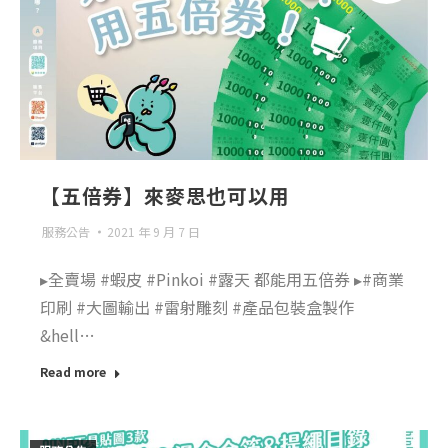
【五倍券】來麥思也可以用
服務公告
2021 年 9 月 7 日
▸全賣場 #蝦皮 #Pinkoi #露天 都能用五倍券 ▸#商業
印刷 #大圖輸出 #雷射雕刻 #產品包裝盒製作
&hell…
Read more