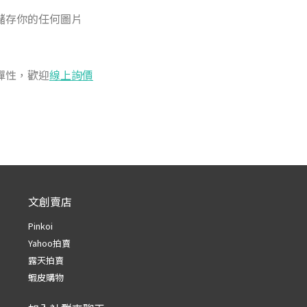
儲存你的任何圖片
彈性，歡迎
線上詢價
文創賣店
Pinkoi
Yahoo拍賣
露天拍賣
蝦皮購物