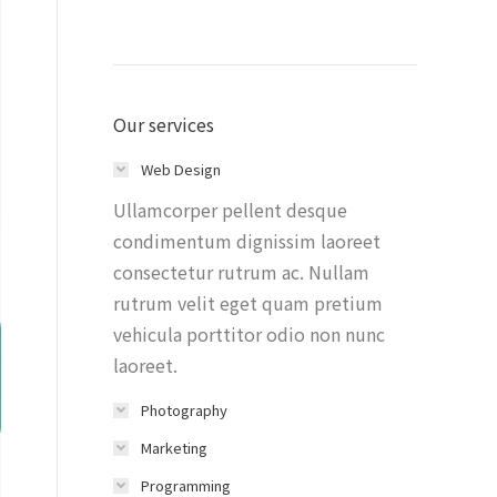
Our services
Web Design
Ullamcorper pellent desque
condimentum dignissim laoreet
consectetur rutrum ac. Nullam
rutrum velit eget quam pretium
vehicula porttitor odio non nunc
laoreet.
Photography
Marketing
Programming