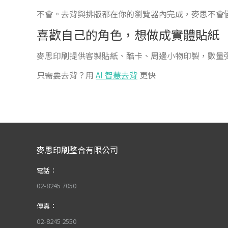
不會。去背與排版都在你的瀏覽器內完成，麥思不會
喜歡自己的角色，想做成實體貼紙
麥思印刷提供客製貼紙、酷卡、周邊小物印製，數量
只需要去背？用
AI 智慧去背
更快
麥思印刷整合有限公司
電話：
02-8245 7050
傳真：
02-8245 2550