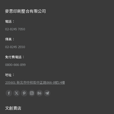
麥思印刷整合有限公司
電話：
02-8245 7050
傳真：
02-8245 2550
免付費電話：
0800-666-899
地址：
235601 新北市中和區中正路866-8號14樓
Find us on:
Facebook
X
Pinterest
Instagram
Behance
Telegram
page
page
page
page
page
page
文創賣店
opens
opens
opens
opens
opens
opens