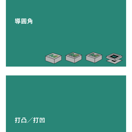
導圓角
打凸／打凹