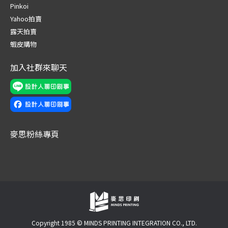
in
in
in
in
in
in
Pinkoi
new
new
new
new
new
new
Yahoo拍賣
window
window
window
window
window
window
露天拍賣
蝦皮購物
加入社群來聊天
麥思粉絲專頁
Copyright 1985 © MINDS PRINTING INTEGRATION CO., LTD.