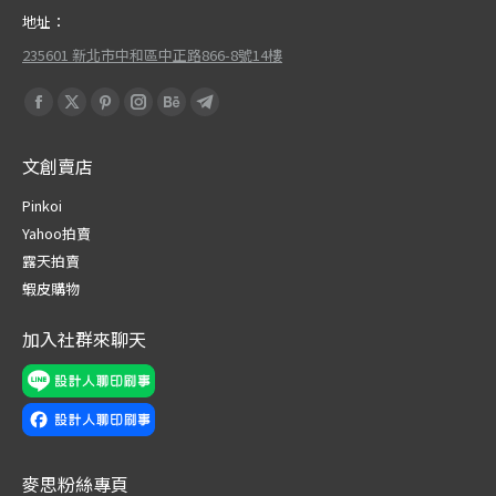
地址：
235601 新北市中和區中正路866-8號14樓
Find us on:
Facebook
X
Pinterest
Instagram
Behance
Telegram
page
page
page
page
page
page
文創賣店
opens
opens
opens
opens
opens
opens
in
in
in
in
in
in
Pinkoi
new
new
new
new
new
new
Yahoo拍賣
window
window
window
window
window
window
露天拍賣
蝦皮購物
加入社群來聊天
麥思粉絲專頁