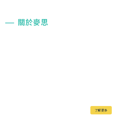
關於麥思
麥思印刷整合多年來協助企業統整印刷品之規劃與設計製作，
客戶的滿意與信任是我們對於創新與品質要求的鼓舞。
設計印刷團隊以專業的角度切入客戶的需求，運用創新的觀點
審視其特色的發展性，讓我們擁有全新的視野，完美的呈現實
體的產品。
我們抱著謙卑、誠信的態度，為客戶提供最高品質且舒適方便
的窗口，以優質的服務創造出無限的商機
了解更多