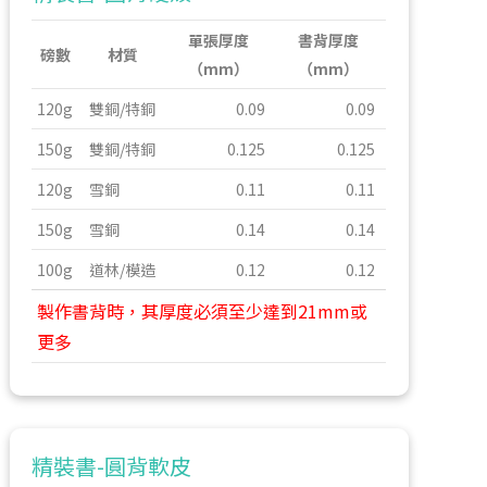
單張厚度
書背厚度
磅數
材質
（mm）
（mm）
120g
雙銅/特銅
0.09
0.09
150g
雙銅/特銅
0.125
0.125
120g
雪銅
0.11
0.11
150g
雪銅
0.14
0.14
100g
道林/模造
0.12
0.12
製作書背時，其厚度必須至少達到21mm或
更多
精裝書-圓背軟皮