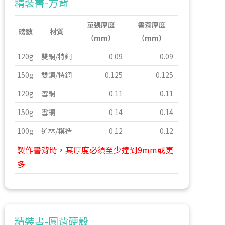
精裝書-方背
單張厚度
書背厚度
磅數
材質
（mm）
（mm）
120g
雙銅/特銅
0.09
0.09
150g
雙銅/特銅
0.125
0.125
120g
雪銅
0.11
0.11
150g
雪銅
0.14
0.14
100g
道林/模造
0.12
0.12
製作書背時，其厚度必須至少達到9mm或更
多
精裝書-圓背硬殼