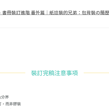
、書冊裝訂進階 番外篇｜紙捻裝的兄弟：包背裝の簡
裝訂完稿注意事項
色分界
訂，而非膠裝