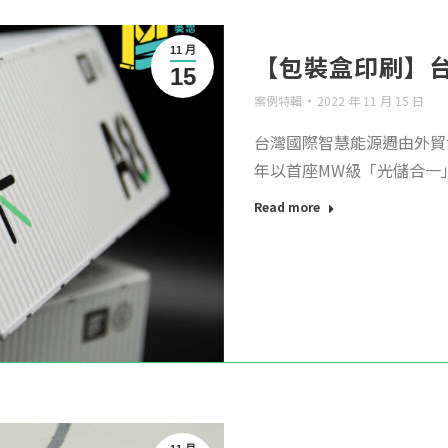
11 月
【包裝盒印刷】
15
案例特輯
2022 年 11 月 15 日
台灣國際智慧能源週由外貿協
年以首座MW級「光儲合一」
Read more