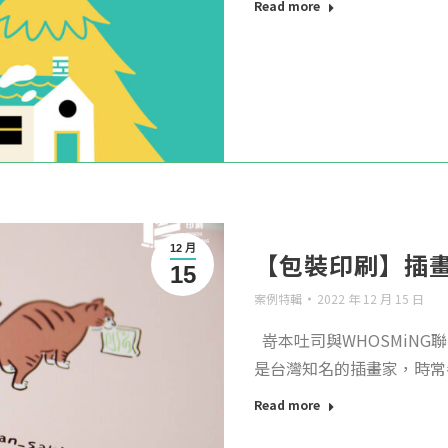
Read more
12 月
【包裝印刷】插畫
15
案例特輯
2022 年 12 月 15 日
嵜本吐司與WHOSMiN
是台灣知名的插畫家，時常參&
Read more