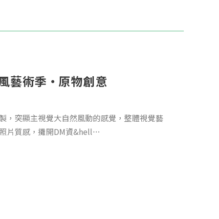
山風藝術季・原物創意
製，突顯主視覺大自然風動的感覺，整體視覺藝
片質感，攤開DM資&hell…