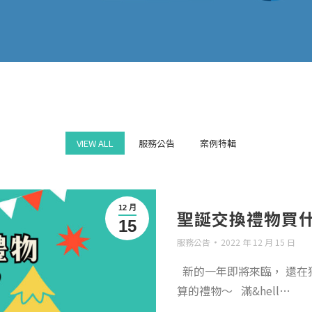
VIEW ALL
服務公告
案例特輯
12 月
聖誕交換禮物買
15
服務公告
2022 年 12 月 15 日
新的一年即將來臨， 還在
算的禮物～ 滿&hell…