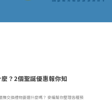
什麼？2個聖誕優惠報你知
猶豫交換禮物要選什麼嗎？ 麥編幫你整理各種預