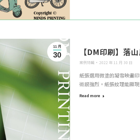
11 月
【DM印刷】落
30
案例特輯
2022 年 11 月 30 日
紙張選用微塗的凝雪映畫印
術感強烈。紙張紋理能顯現照
Read more