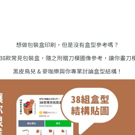
想做包裝盒印刷，但是沒有盒型參考嗎？
38款常見包裝盒，
隨之附贈刀模圖像參考，讓你畫刀模無負
黑皮鳥兒 & 麥咖樂與你專業討論盒型結構！