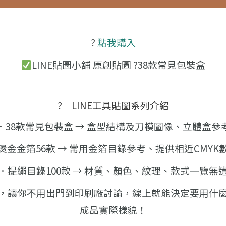
?
點我購入
LINE貼圖小舖 原創貼圖 ?38款常見包裝盒
?｜LINE工具貼圖系列介紹
．38款常見包裝盒 → 盒型結構及刀模圖像、立體盒參
燙金金箔56款 → 常用金箔目錄參考、提供相近CMYK
．提繩目錄100款 → 材質、顏色、紋理、款式一覽無
，讓你不用出門到印刷廠討論，
線上就能決定要用什
成品實際樣貌！