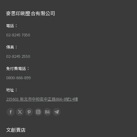
麥思印刷整合有限公司
電話：
02-8245 7050
傳真：
02-8245 2550
免付費電話：
0800-666-899
地址：
235601 新北市中和區中正路866-8號14樓
Find us on:
Facebook
X
Pinterest
Instagram
Behance
Telegram
page
page
page
page
page
page
文創賣店
opens
opens
opens
opens
opens
opens