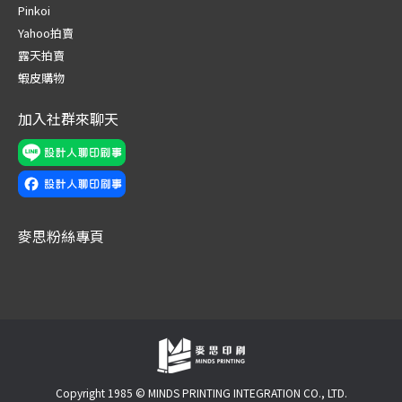
in
in
in
in
in
in
Pinkoi
new
new
new
new
new
new
Yahoo拍賣
window
window
window
window
window
window
露天拍賣
蝦皮購物
加入社群來聊天
麥思粉絲專頁
Copyright 1985 © MINDS PRINTING INTEGRATION CO., LTD.