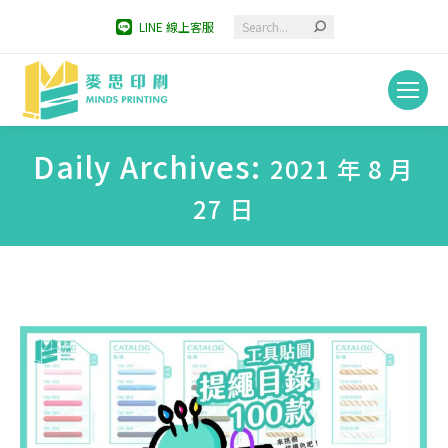
Search:
LINE 線上客服
Daily Archives:
2021 年 8 月
27 日
You are here: