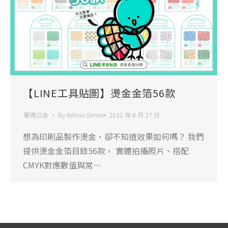
【LINE工具貼圖】燙金金箔56款
服務公告
By
Admin.Simon
2021 年 8 月 27 日
想為印刷品製作燙金，卻不知道效果如何嗎？ 我們
提供燙金金箔目錄56款， 實體拍攝照片、搭配
CMYK對應數值與常…