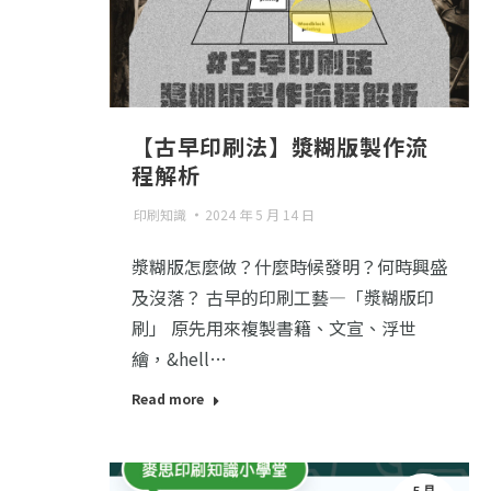
【古早印刷法】漿糊版製作流
程解析 󠀠
印刷知識
2024 年 5 月 14 日
漿糊版怎麼做？什麼時候發明？何時興盛
及沒落？ 古早的印刷工藝—「漿糊版印
刷」 原先用來複製書籍、文宣、浮世
繪，&hell…
Read more
5 月