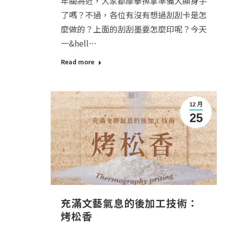
年關將近，大家都摩拳擦掌準備大顯身手
了嗎？不過，各位有沒有想過刮刮卡是怎
麼做的？上面的刮刮墨要怎麼印呢？今天
一&hell…
Read more
12 月
25
充滿文藝氣息的後加工技術：
烤松香