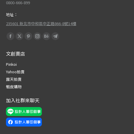
0800-666-899
地址：
235601 新北市中和區中正路866-8號14樓
Find us on:
Facebook
X
Pinterest
Instagram
Behance
Telegram
page
page
page
page
page
page
文創賣店
opens
opens
opens
opens
opens
opens
in
in
in
in
in
in
Pinkoi
new
new
new
new
new
new
Yahoo拍賣
window
window
window
window
window
window
露天拍賣
蝦皮購物
加入社群來聊天