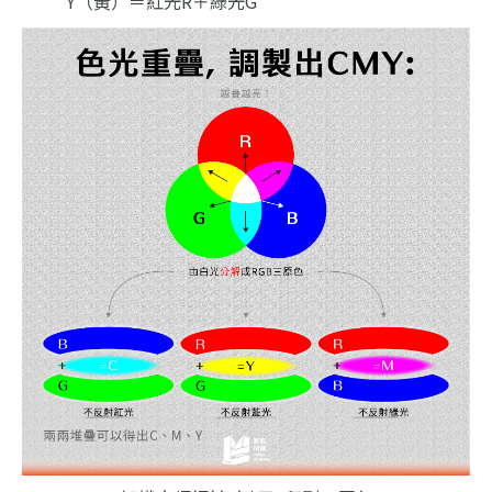
Y（黃）＝紅光R＋綠光G