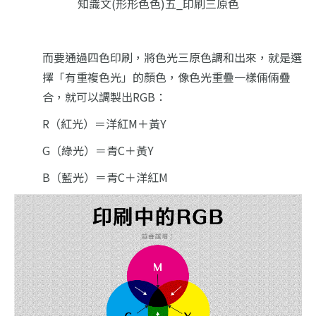
知識文(形形色色)五_印刷三原色
而要通過四色印刷，將色光三原色調和出來，就是選
擇「有重複色光」的顏色，像色光重疊一樣倆倆疊
合，就可以調製出RGB：
R（紅光）＝洋紅M＋黃Y
G（綠光
）＝青C＋黃Y
B（藍光）＝青C＋洋紅M