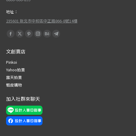
地址：
235601 新北市中和區中正路866-8號14樓
Find us on:
Facebook
X
Pinterest
Instagram
Behance
Telegram
page
page
page
page
page
page
文創賣店
opens
opens
opens
opens
opens
opens
in
in
in
in
in
in
Pinkoi
new
new
new
new
new
new
Yahoo拍賣
window
window
window
window
window
window
露天拍賣
蝦皮購物
加入社群來聊天