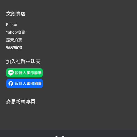
page
page
page
page
page
page
文創賣店
opens
opens
opens
opens
opens
opens
in
in
in
in
in
in
Pinkoi
new
new
new
new
new
new
Yahoo拍賣
window
window
window
window
window
window
露天拍賣
蝦皮購物
加入社群來聊天
麥思粉絲專頁