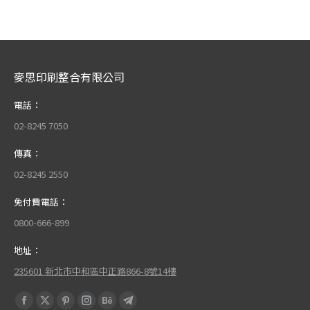
麥思印刷整合有限公司
電話：
02-8245 7050
傳真：
02-8245 2550
免付費電話：
0800-666-899
地址：
235601 新北市中和區中正路866-8號14樓
Find us on:
Facebook
X
Pinterest
Instagram
Behance
Telegram