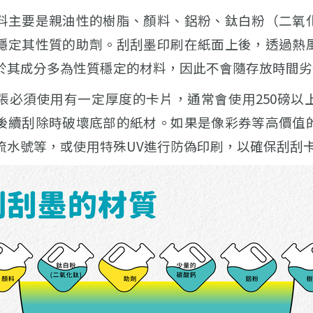
料主要是親油性的樹脂、顏料、鋁粉、鈦白粉（二氧
穩定其性質的助劑。刮刮墨印刷在紙面上後，透過熱
於其成分多為性質穩定的材料，因此不會隨存放時間劣
張必須使用有一定厚度的卡片，通常會使用250磅以
後續刮除時破壞底部的紙材。如果是像彩券等高價值
流水號等，或使用特殊UV進行防偽印刷，以確保刮刮