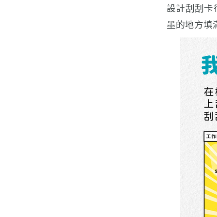
設計刮刮卡
墨的地方填