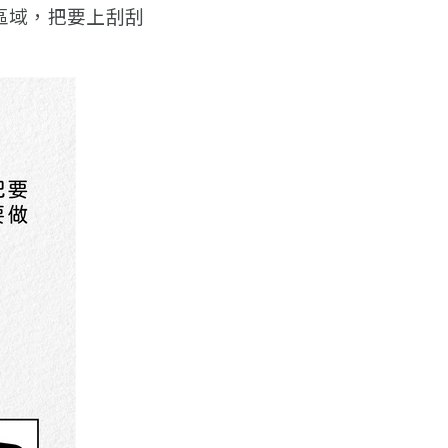
區域，把要上刮刮
！