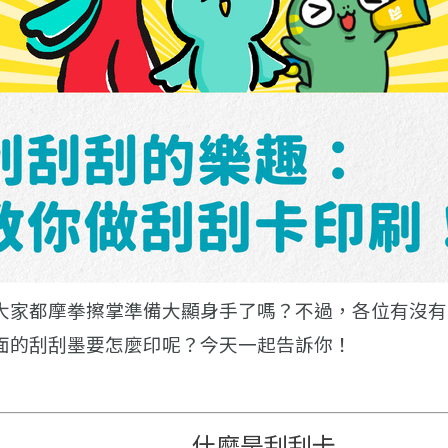
大家都摩拳擦掌準備大顯身手了嗎？不過，各位有沒有
面的刮刮墨要怎麼印呢？今天一起告訴你！
什麼是刮刮卡