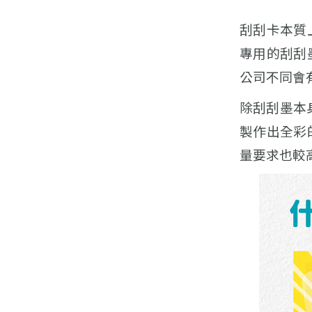
刮刮卡本質
專用的刮刮
公司不同會
除刮刮墨本
製作出全彩
量要求也較