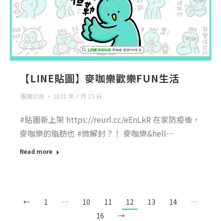
【LINE貼圖】麥咖樂歡樂FUN生活
服務公告
2021 年 7 月 15 日
#貼圖新上架 https://reurl.cc/eEnLkR 在家防疫後，
麥咖樂的脂肪也 #微解封？！ 麥咖樂&hell…
Read more
←
1
…
10
11
12
13
14
…
16
→