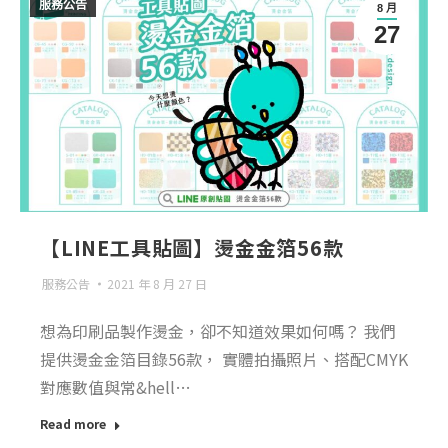
服務公告
8 月
27
【LINE工具貼圖】燙金金箔56款
服務公告
2021 年 8 月 27 日
想為印刷品製作燙金，卻不知道效果如何嗎？ 我們
提供燙金金箔目錄56款， 實體拍攝照片、搭配CMYK
對應數值與常&hell…
Read more