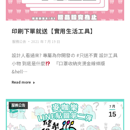
印刷下單就送【實用生活工具】
服務公告
2021 年 7 月 19 日
設計人看過來? 專屬為你開發の #只送不賣 設計工具
小物 到底是什麼
『口罩收納夾燙金線條版
&hell…
Read more
服務公告
7 月
15