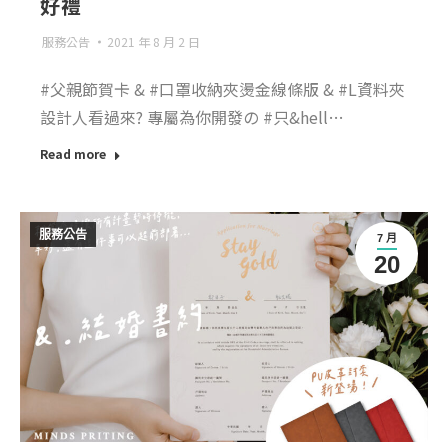
好禮
服務公告
2021 年 8 月 2 日
#父親節賀卡 & #口罩收納夾燙金線條版 & #L資料夾
設計人看過來? 專屬為你開發の #只&hell…
Read more
服務公告
7 月
20