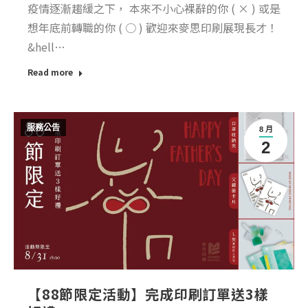
疫情逐漸趨緩之下， 本來不小心裸辭的你 ( × ) 或是
想年底前轉職的你 ( ○ ) 歡迎來麥思印刷展現長才！
&hell…
Read more
服務公告
8 月
2
【88節限定活動】完成印刷訂單送3樣