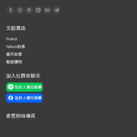
Find us on:
Facebook
X
Pinterest
Instagram
Behance
Telegram
page
page
page
page
page
page
文創賣店
opens
opens
opens
opens
opens
opens
in
in
in
in
in
in
Pinkoi
new
new
new
new
new
new
Yahoo拍賣
window
window
window
window
window
window
露天拍賣
蝦皮購物
加入社群來聊天
麥思粉絲專頁