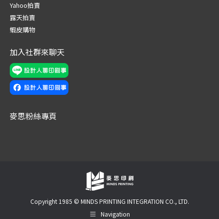
new
new
new
new
new
new
Yahoo拍賣
window
window
window
window
window
window
露天拍賣
蝦皮購物
加入社群來聊天
麥思粉絲專頁
Copyright 1985 © MINDS PRINTING INTEGRATION CO., LTD.
Navigation