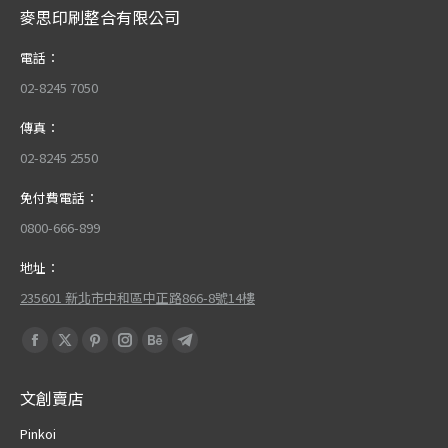
麥思印刷整合有限公司
電話：
02-8245 7050
傳真：
02-8245 2550
免付費電話：
0800-666-899
地址：
235601 新北市中和區中正路866-8號14樓
Find us on:
Facebook
X
Pinterest
Instagram
Behance
Telegram
page
page
page
page
page
page
文創賣店
opens
opens
opens
opens
opens
opens
in
in
in
in
in
in
Pinkoi