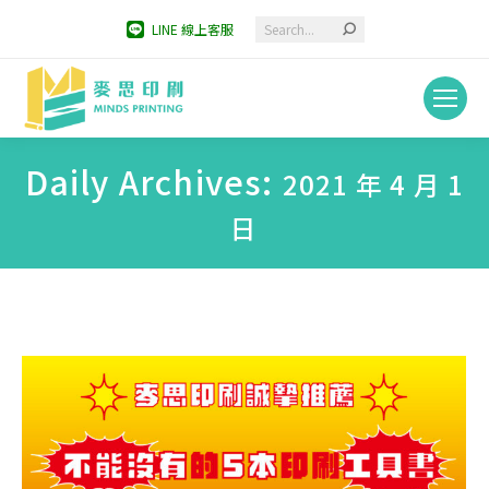
Search:
LINE 線上客服
Daily Archives:
2021 年 4 月 1
日
You are here: