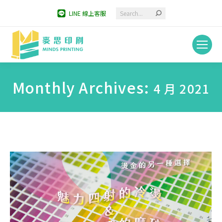
Search:
LINE 線上客服
Monthly Archives:
4 月 2021
You are here: