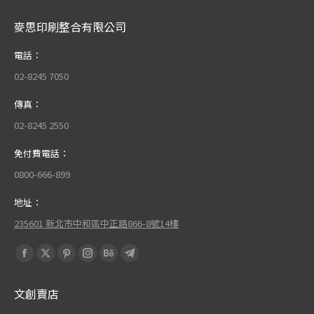
麥思印刷整合有限公司
電話：
02-8245 7050
傳真：
02-8245 2550
免付費電話：
0800-666-899
地址：
235601 新北市中和區中正路866-8號14樓
Find us on:
Facebook
X
Pinterest
Instagram
Behance
Telegram
page
page
page
page
page
page
文創賣店
opens
opens
opens
opens
opens
opens