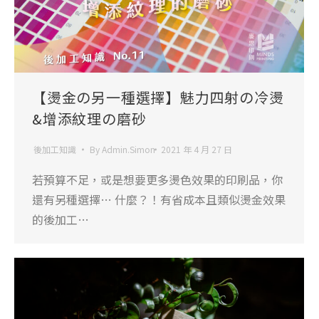
【燙金の另一種選擇】魅力四射の冷燙
&增添紋理の磨砂
後加工知識
By
Admin.Simon
2021 年 4 月 27 日
若預算不足，或是想要更多燙色效果的印刷品，你
還有另種選擇… 什麼？！有省成本且類似燙金效果
的後加工…