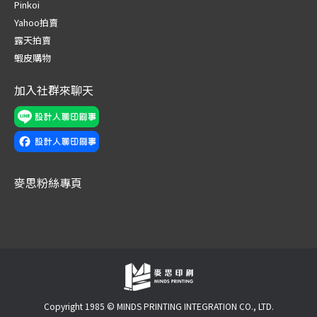
in
in
in
in
in
in
Pinkoi
new
new
new
new
new
new
Yahoo拍賣
window
window
window
window
window
window
露天拍賣
蝦皮購物
加入社群來聊天
麥思粉絲專頁
Copyright 1985 © MINDS PRINTING INTEGRATION CO., LTD.