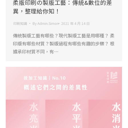
柔版印刷の製版工藝：傳統&數位的差
異，整理給你知！
印刷知識
By
Admin.Simon
2021 年 4 月 14 日
傳統製版工藝有哪些？現代製版工藝是用哪種？ 柔
印版有哪些材質？製版過程有哪些有趣的步驟？ 根
據承印材質不同，有…