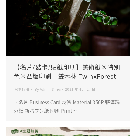
【名片/酷卡/貼紙印刷】美術紙×特別
色×凸版印刷｜雙木林 TwinxForest
案例特輯
By
Admin.Simon
2021 年 4 月 27 日
．名片 Business Card 材質 Material 350P 薪傳瑪
芬紙 新バフン紙 印刷 Print…