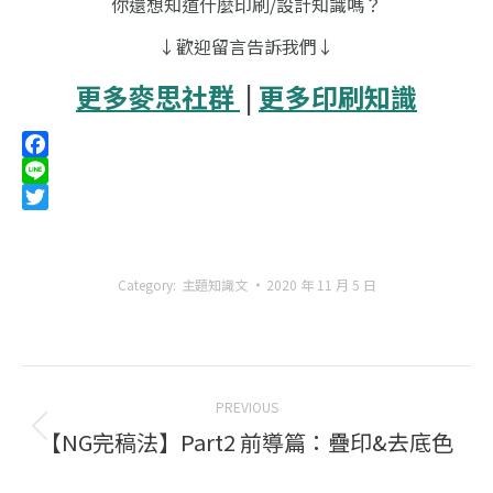
你還想知道什麼印刷/設計知識嗎？
↓歡迎留言告訴我們↓
更多麥思社群
|
更多印刷知識
Facebook
Line
Twitter
Category:
主題知識文
2020 年 11 月 5 日
Post
PREVIOUS
navigation
【NG完稿法】Part2 前導篇：疊印&去底色
Previous
post: