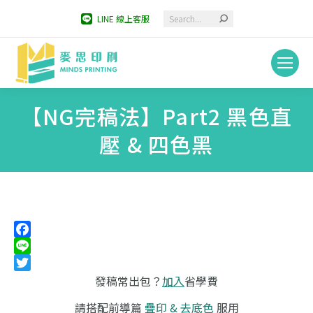
Search:
LINE 線上客服
【NG完稿法】Part2 黑色直
壓 & 四色黑
You are here:
Facebook
Line
Twitter
發稿常出包？
加入
省學費
請搭配前導篇
疊印 & 去底色
服用