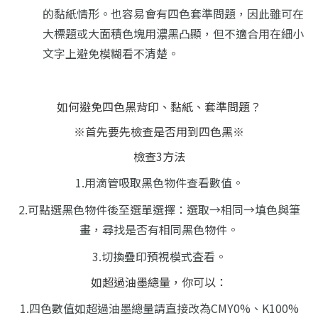
的黏紙情形。
也容易會有四色套準問題，因此雖可在
大標題或大面積色塊用濃黑凸顯，
但不適合用在細小
文字上避免模糊看不清楚。
如何避免四色黑背印、黏紙、套準問題？
※首先要先檢查是否用到四色黑※
檢查3方法
1.用滴管吸取黑色物件查看數值。
2.可點選黑色物件後至選單選擇：選取→相同→填色與筆
畫，尋找是否有相同黑色物件。
3.切換疊印預視模式査看。
如超過油墨總量，你可以：
1.四色數值如超過油墨總量請直接改為CMY0%、K100%