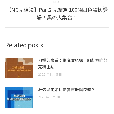
NEXT
【NG完稿法】Part2 完結篇 100%四色黑初登
Next
場！黑の大集合！
post:
Related posts
刀模怎麼看：糊底盒結構、組裝方向與
完稿重點
2026 年 8 月 5 日
紙張絲向如何影響書冊與包裝？
2026 年 7 月 28 日