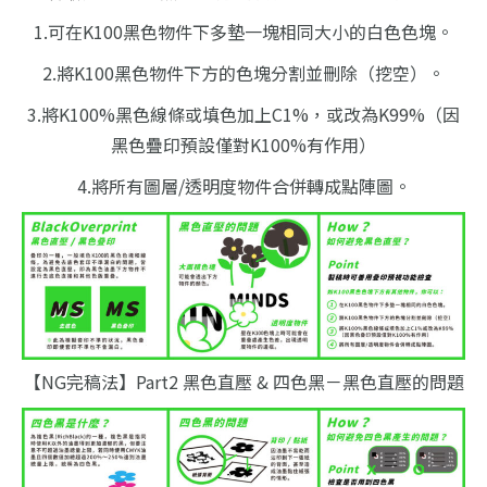
1.可在K100黑色物件下多墊一塊相同大小的白色色塊。
2.將K100黑色物件下方的色塊分割並刪除（挖空）。
3.將K100%黑色線條或填色加上C1%，或改為K99%（因
黑色疊印預設僅對K100%有作用）
4.將所有圖層/透明度物件合併轉成點陣圖。
【NG完稿法】Part2 黑色直壓 & 四色黑－黑色直壓的問題