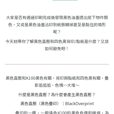
大家是否有遇過印刷完成後發現黑色油墨透出底下物件顏
色，
又或是黑色油墨沾印到紙張糊掉甚至是黏住的情形
呢？
今天就帶你了解黑色直壓和四色黑背印/黏紙是什麼？又該
如何避免吧！
黑色直壓和K100黑色有關，背印與黏紙和四色黑有關，
疊
影追追追，色塊一大堆～
什麼是黑色直壓？為什麼會產生黑色直壓？
黑色直壓（黑色疊印）｜BlackOverprint
疊印的一種，一般填色K100的黑色色塊和線條，為