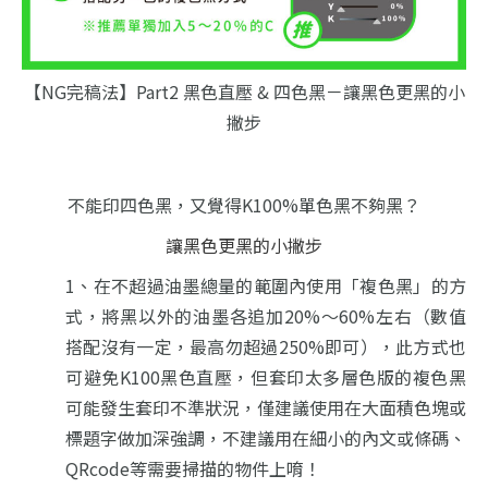
【NG完稿法】Part2 黑色直壓 & 四色黑－讓黑色更黑的小
撇步
不能印四色黑，又覺得K100%單色黑不夠黑？
讓黑色更黑的小撇步
1、在不超過油墨總量的範圍內使用「複色黑」的方
式，
將黑以外的油墨各追加20%～60%左右（數值
搭配沒有一定，最高勿超過250%即可），
此方式也
可避免K100黑色直壓，但套印太多層色版的複色黑
可能發生套印不準狀況，
僅建議使用在大面積色塊或
標題字做加深強調，
不建議用在細小的內文或條碼、
QRcode等需要掃描的物件上唷！