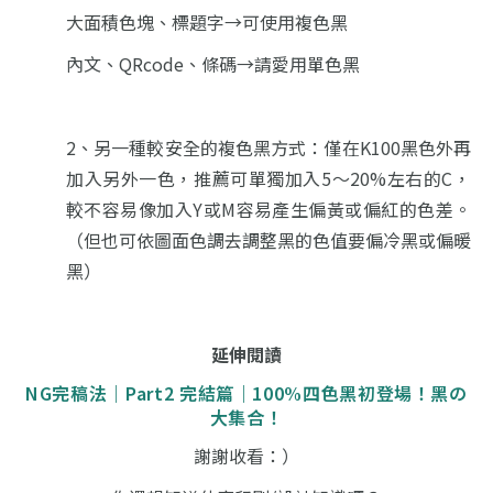
大面積色塊、標題字→可使用複色黑
內文、QRcode、條碼→請愛用單色黑
2、另一種較安全的複色黑方式：僅在K100黑色外再
加入另外一色，
推薦可單獨加入5～20%左右的C，
較不容易像加入Y或M容易產生偏黃或偏紅的色差。
（但也可依圖面色調去調整黑的色值要偏冷黑或偏暖
黑）
延伸閱讀
NG完稿法｜Part2 完結篇｜100%四色黑初登場！黑の
大集合！
謝謝收看：）