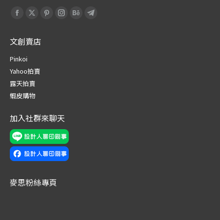
Find us on:
Facebook
X
Pinterest
Instagram
Behance
Telegram
page
page
page
page
page
page
文創賣店
opens
opens
opens
opens
opens
opens
in
in
in
in
in
in
Pinkoi
new
new
new
new
new
new
Yahoo拍賣
window
window
window
window
window
window
露天拍賣
蝦皮購物
加入社群來聊天
麥思粉絲專頁