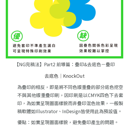
【NG完稿法】Part2 前導篇：疊印&去底色－疊印
去底色｜KnockOut
為疊印的相反，即是將不同色版重疊的部分底色挖空
不與其他版重疊印刷，
因印刷是以CMYK四色下去套
印，為如實呈現圖面樣貌而非疊印混色效果，
一般製
稿軟體如Illustrator、InDesign皆使用此為預設值。
優點：如實呈現圖面樣貌，避免疊印產生的問題。