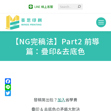
Search:
LINE 線上客服
【NG完稿法】Part2 前導
篇：疊印&去底色
You are here:
Facebook
Line
Twitter
發稿常出包？
加入
省學費
疊印 & 去底色の矛盾大對決