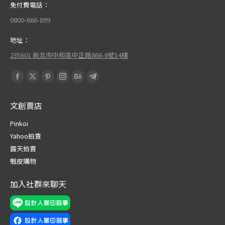
免付費電話：
0800-666-899
地址：
235601 新北市中和區中正路866-8號14樓
Find us on:
Facebook
X
Pinterest
Instagram
Behance
Telegram
page
page
page
page
page
page
文創賣店
opens
opens
opens
opens
opens
opens
in
in
in
in
in
in
Pinkoi
new
new
new
new
new
new
Yahoo拍賣
window
window
window
window
window
window
露天拍賣
蝦皮購物
加入社群來聊天