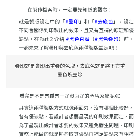
在製作檔案時，一定要先知道的觀念！
就是製版設定中的「
#疊印
」和「
#去底色
」，
設定
不同會關係到印製出的效果，
且又有互補的原理和優
缺點，
在Part 2 介紹
#黑色直壓
（
#黑色疊印
）前，
一起先來了解疊印與去底色兩種製版設定吧！
疊印就是會印出重疊的色塊，去底色就是將下方重
疊色塊去除
看完是不是有種有一好沒兩好的矛盾感覺呢XD
其實這兩種製版方式就像兩面刃，沒有哪個比較好，
各有優缺點，看設計者想要呈現的印刷效果而定，
而
為了呈現出設計者想要的效果又避免發生問題，
印刷
實務上能做的就是斟酌取其優點再補足缺點來互相搭