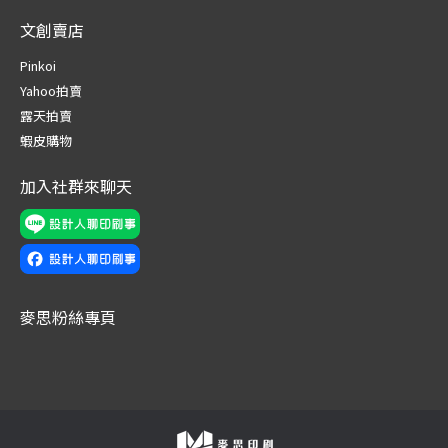
page
page
page
page
page
page
文創賣店
opens
opens
opens
opens
opens
opens
in
in
in
in
in
in
Pinkoi
new
new
new
new
new
new
Yahoo拍賣
window
window
window
window
window
window
露天拍賣
蝦皮購物
加入社群來聊天
麥思粉絲專頁