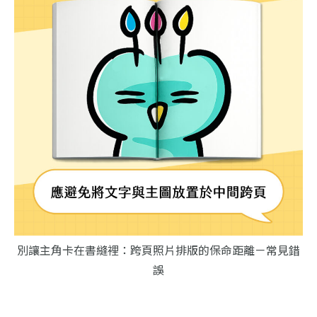
別讓主角卡在書縫裡：跨頁照片排版的保命距離－常見錯
誤