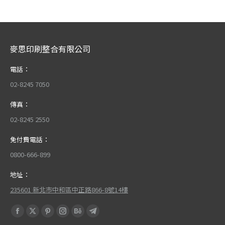
麥思印刷整合有限公司
電話：
02-8245 7050
傳真：
02-8245 2550
免付費電話：
0800-666-899
地址：
235601 新北市中和區中正路866-8號14樓
Find us on:
Facebook
X
Pinterest
Instagram
Behance
Telegram