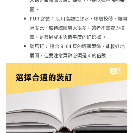
面 。
PUR 膠裝： 使用高韌性膠水，膠層較薄，攤開
幅度比一般傳統膠裝大很多，讀者不需費力撐
書，是兼顧成本與攤平度的好選擇 。
騎馬釘： 適合 8–64 頁的輕薄型錄，能較好地
展開，但要注意頁數必須是 4 的倍數 。