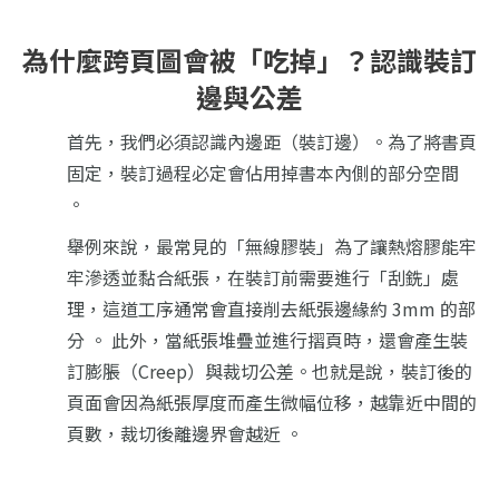
為什麼跨頁圖會被「吃掉」？認識裝訂
邊與公差
首先，我們必須認識內邊距（裝訂邊）。為了將書頁
固定，裝訂過程必定會佔用掉書本內側的部分空間
。
舉例來說，最常見的「無線膠裝」為了讓熱熔膠能牢
牢滲透並黏合紙張，在裝訂前需要進行「刮銑」處
理，這道工序通常會直接削去紙張邊緣約 3mm 的部
分 。 此外，當紙張堆疊並進行摺頁時，還會產生裝
訂膨脹（Creep）與裁切公差。也就是說，裝訂後的
頁面會因為紙張厚度而產生微幅位移，越靠近中間的
頁數，裁切後離邊界會越近 。