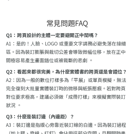
常見問題FAQ
Q1：跨頁設計的主體一定要避開正中間嗎？
A1：是的！人臉、LOGO 或重要文字請務必避免落在接縫
區。因為裝訂膨脹與裁切公差會導致微幅位移，放在正中
間極容易產生畫面錯位或被裁斷的悲劇 。
Q2：看起來都很完美，為什麼實體書的跨頁還是會錯位？
A2：因為一般的數位打樣多為「平展」或單頁模擬，無法
完全復刻大批量實體裝訂時的微移與紙張壓痕。若對跨頁
對位要求極高，建議必須做「成冊打樣」來模擬實際裝訂
狀況 。
Q3：什麼是裝訂邊（內邊距）？
A3：裝訂邊是指版心旁靠近裝訂線的白邊。因為裝訂過程
（如上膠、穿線、打釘）會佔用這部分空間，且翻閱時書