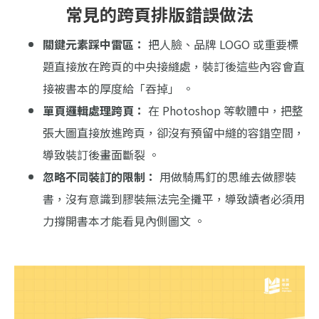
常見的跨頁排版錯誤做法
關鍵元素踩中雷區：
把人臉、品牌 LOGO 或重要標
題直接放在跨頁的中央接縫處，裝訂後這些內容會直
接被書本的厚度給「吞掉」 。
單頁邏輯處理跨頁：
在 Photoshop 等軟體中，把整
張大圖直接放進跨頁，卻沒有預留中縫的容錯空間，
導致裝訂後畫面斷裂 。
忽略不同裝訂的限制：
用做騎馬釘的思維去做膠裝
書，沒有意識到膠裝無法完全攤平，導致讀者必須用
力撐開書本才能看見內側圖文 。