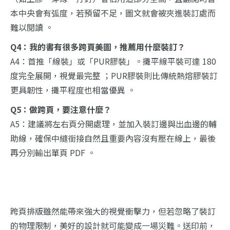
本中央會有弧度，若預留不足，圖文就會被夾進裝訂處而
難以閱讀 。
Q4：我的書有很多跨頁美圖，推薦用什麼裝訂？
A4：首推「線裝」或「PUR膠裝」。攤平線平裝可達 180
度完全展開，視覺最完整 ；PUR膠裝則比傳統熱熔膠裝訂
更具韌性，攤平程度也相當優異 。
Q5：做跨頁，要注意什麼？
A5：建議將左右頁分開處理，並加入裝訂邊與出血邊的輔
助線，確保中縫銜接自然且重要內容沒有壓在線上，最後
再分別輸出單頁 PDF 。
跨頁排版雖然能帶來強大的視覺衝擊力，但若忽略了裝訂
的物理限制，美好的設計就可能變成一場災難。送印前，