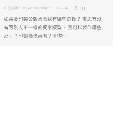
印前知識
By
Admin.Simon
2022 年 11 月 9 日
如果要印製公版桌曆我有哪些選擇？ 麥思有沒
有跟別人不一樣的獨家版型？ 我可以製作哪些
尺寸？印製幾張桌曆？ 哪些…