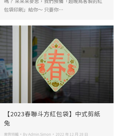
嗎？ 來來來麥思，我們預備「超晚鳥客製的紅
包袋印刷」給你～ 只要你…
【2023春聯斗方紅包袋】中式剪紙
兔
案例特輯
By
Admin.Simon
2022 年 12 月 28 日