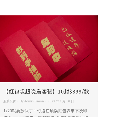
【紅包袋超晚鳥客製】10封$399/款
服務公告
By
Admin.Simon
2023 年 1 月 10 日
1/20就要放假了！你還在煩惱紅包袋來不及印