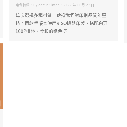
案例特輯
By
Admin.Simon
2022 年 11 月 27 日
這次選擇多種材質，傳遞我們對印刷品質的堅
持。兩款手帳本使用RISO機器印製，搭配內頁
100P道林，柔和的紙色搭…