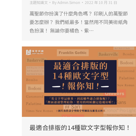
主題知識文
By
Admin.Simon
2022 年 10 月 31 日
萬聖節你扮演了什麼角色嗎？ 印刷人的萬聖節
要怎麼辦？ 我們紙最多！當然用不同美術紙角
色扮演！ 無論你要橘色、紫…
最適合排版的14種歐文字型報你知！