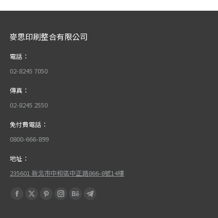
麥思印刷整合有限公司
電話：
02-8245 7050
傳真：
02-8245 2550
免付費電話：
0800-666-899
地址：
235601 新北市中和區中正路866-8號14樓
Find us on:
Facebook
X
Pinterest
Instagram
Behance
Telegram
page
page
page
page
page
page