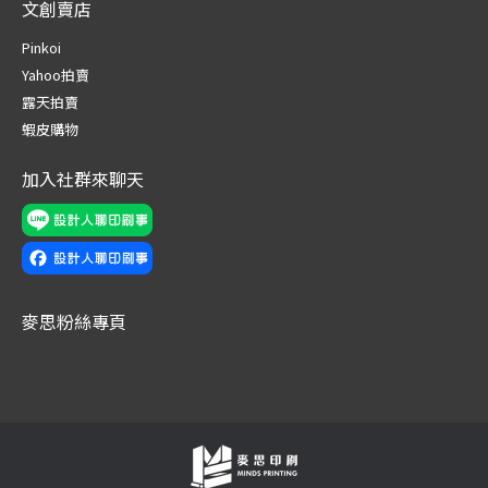
文創賣店
opens
opens
opens
opens
opens
opens
in
in
in
in
in
in
Pinkoi
new
new
new
new
new
new
Yahoo拍賣
window
window
window
window
window
window
露天拍賣
蝦皮購物
加入社群來聊天
麥思粉絲專頁