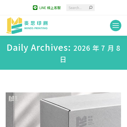
Search:
LINE 線上客服
Daily Archives:
2026 年 7 月 8
日
You are here: