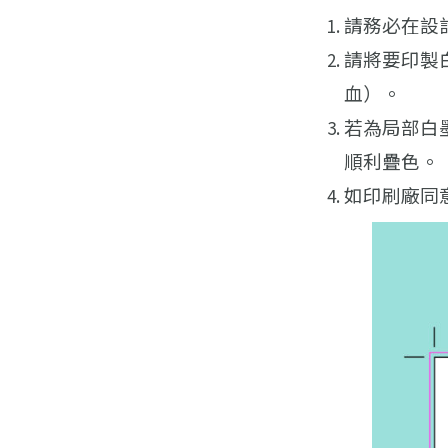
請務必在設
請將要印製
血）。
若為局部白
順利疊色。
如印刷廠同