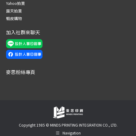
new
new
new
new
new
new
Yahoo拍賣
window
window
window
window
window
window
露天拍賣
蝦皮購物
加入社群來聊天
麥思粉絲專頁
Copyright 1985 © MINDS PRINTING INTEGRATION CO., LTD.
Navigation