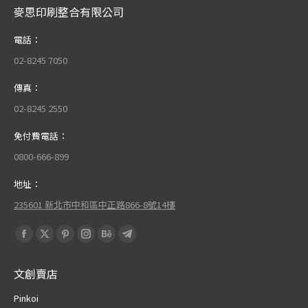
麥思印刷整合有限公司
電話：
02-8245 7050
傳真：
02-8245 2550
免付費電話：
0800-666-899
地址：
235601 新北市中和區中正路866-8號14樓
Find us on:
Facebook
X
Pinterest
Instagram
Behance
Telegram
page
page
page
page
page
page
文創賣店
opens
opens
opens
opens
opens
opens
in
in
in
in
in
in
Pinkoi