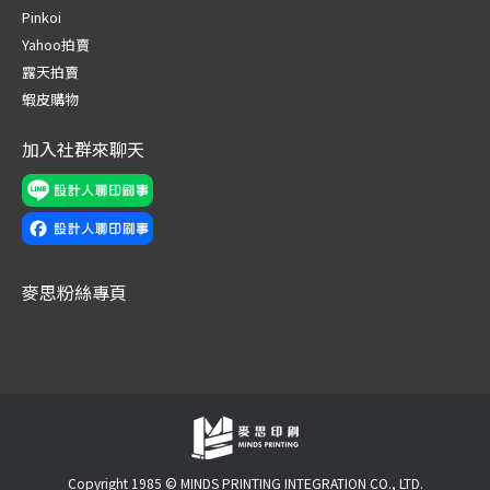
in
in
in
in
in
in
Pinkoi
new
new
new
new
new
new
Yahoo拍賣
window
window
window
window
window
window
露天拍賣
蝦皮購物
加入社群來聊天
麥思粉絲專頁
Copyright 1985 © MINDS PRINTING INTEGRATION CO., LTD.