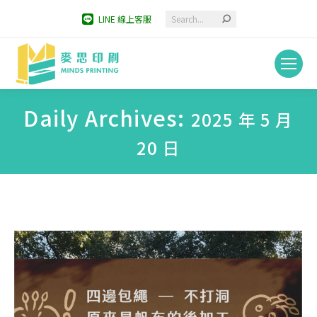
Search:
LINE 線上客服
Daily Archives:
2025 年 5 月
20 日
You are here: