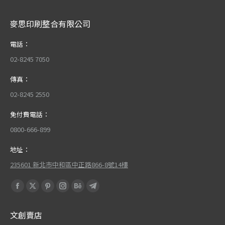
麥思印刷整合有限公司
電話：
02-8245 7050
傳真：
02-8245 2550
免付費電話：
0800-666-899
地址：
235601 新北市中和區中正路866-8號14樓
Find us on:
Facebook
X
Pinterest
Instagram
Behance
Telegram
page
page
page
page
page
page
文創賣店
opens
opens
opens
opens
opens
opens