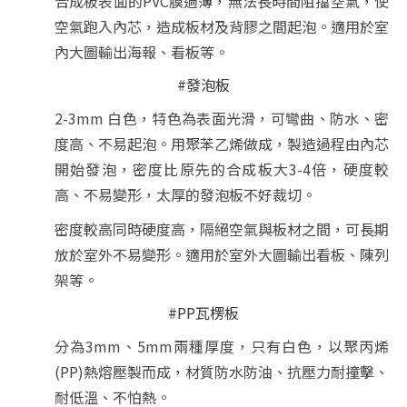
合成板表面的PVC膜過薄，無法長時間阻擋空氣，使
空氣跑入內芯，造成板材及背膠之間起泡。
適用於室
內大圖輸出海報、看板等。
#發泡板
2-3mm 白色，
特色為表面光滑，可彎曲、防水、密
度高、不易起泡。用聚苯乙烯做成，製造過程由內芯
開始發泡，
密度比原先的合成板大3-4倍，硬度較
高、不易變形，太厚的發泡板不好裁切。
密度較高同時硬度高，隔絕空氣與板材之間，可長期
放於室外不易變形。
適用於室外大圖輸出看板、陳列
架等。
#PP瓦楞板
分為3mm、5mm兩種厚度，只有白色，
以聚丙烯
(PP)熱熔壓製而成，材質防水防油、抗壓力耐撞擊、
耐低溫、不怕熱。