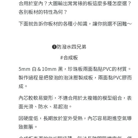
合用於室內？
大圖輸出常常裱的板這麼多種怎麼選？
各別板材的特性為何？
下面就告訴你板材的各種小知識，讓你挑選不困難～
❶防潑水四兄弟
#合成板
5mm 白＆10mm 黑，
珍珠板兩面黏貼PVC的材質。
製作過程是把發泡的泡沫壓製成板，兩面黏PVC膠而
成。
內芯較軟易變形，不適合用於太複雜的模型組合，表
面光滑、防水、易起泡。
因硬度低，長期放於室外受熱，內芯容易跑進空氣導
致膨脹。