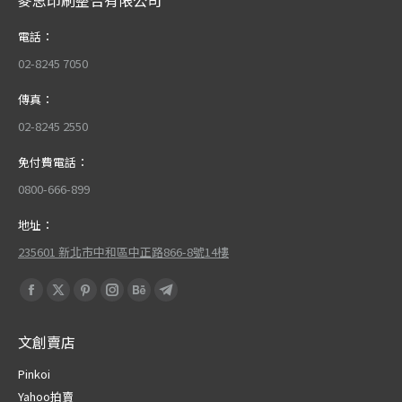
麥思印刷整合有限公司
電話：
02-8245 7050
傳真：
02-8245 2550
免付費電話：
0800-666-899
地址：
235601 新北市中和區中正路866-8號14樓
Find us on:
Facebook
X
Pinterest
Instagram
Behance
Telegram
page
page
page
page
page
page
文創賣店
opens
opens
opens
opens
opens
opens
in
in
in
in
in
in
Pinkoi
new
new
new
new
new
new
Yahoo拍賣