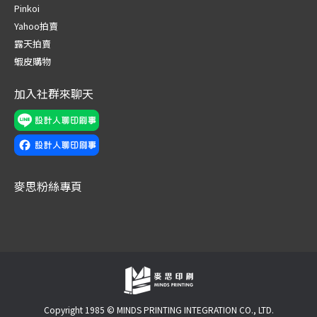
in
in
in
in
in
in
Pinkoi
new
new
new
new
new
new
Yahoo拍賣
window
window
window
window
window
window
露天拍賣
蝦皮購物
加入社群來聊天
麥思粉絲專頁
Copyright 1985 © MINDS PRINTING INTEGRATION CO., LTD.