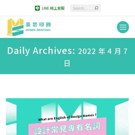
Search:
LINE 線上客服
Daily Archives:
2022 年 4 月 7
日
You are here: