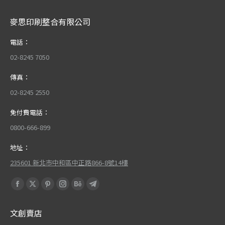
麥思印刷整合有限公司
電話：
02-8245 7050
傳真：
02-8245 2550
免付費電話：
0800-666-899
地址：
235601 新北市中和區中正路866-8號14樓
Find us on:
Facebook
X
Pinterest
Instagram
Behance
Telegram
page
page
page
page
page
page
文創賣店
opens
opens
opens
opens
opens
opens