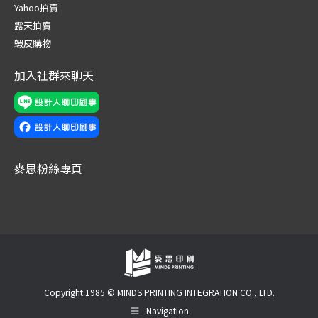
new
new
new
new
new
new
Yahoo拍賣
window
window
window
window
window
window
露天拍賣
蝦皮購物
加入社群來聊天
麥思粉絲專頁
Copyright 1985 © MINDS PRINTING INTEGRATION CO., LTD.
Navigation