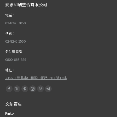
麥思印刷整合有限公司
電話：
02-8245 7050
傳真：
02-8245 2550
免付費電話：
0800-666-899
地址：
235601 新北市中和區中正路866-8號14樓
Find us on:
Facebook
X
Pinterest
Instagram
Behance
Telegram
page
page
page
page
page
page
文創賣店
opens
opens
opens
opens
opens
opens
in
in
in
in
in
in
Pinkoi