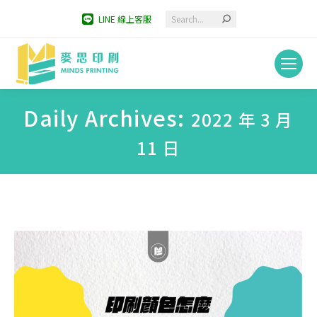
Search:
LINE 線上客服
Daily Archives:
2022 年 3 月
11 日
You are here: