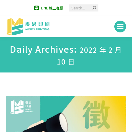
Search:
LINE 線上客服
Daily Archives:
2022 年 2 月
10 日
You are here: