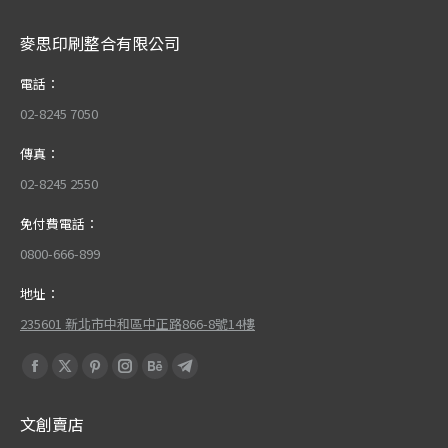
麥思印刷整合有限公司
電話：
02-8245 7050
傳真：
02-8245 2550
免付費電話：
0800-666-899
地址：
235601 新北市中和區中正路866-8號14樓
Find us on:
Facebook
X
Pinterest
Instagram
Behance
Telegram
page
page
page
page
page
page
文創賣店
opens
opens
opens
opens
opens
opens