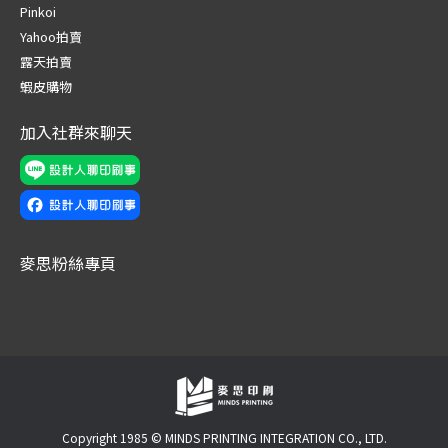
in
in
in
in
in
in
Pinkoi
new
new
new
new
new
new
Yahoo拍賣
window
window
window
window
window
window
露天拍賣
蝦皮購物
加入社群來聊天
麥思粉絲專頁
Copyright 1985 © MINDS PRINTING INTEGRATION CO., LTD.