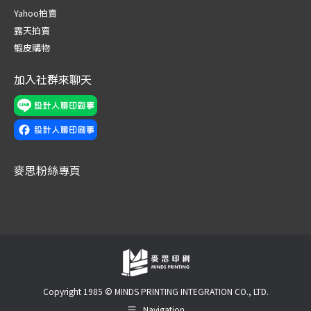
new
new
new
new
new
new
Yahoo拍賣
window
window
window
window
window
window
露天拍賣
蝦皮購物
加入社群來聊天
麥思粉絲專頁
Copyright 1985 © MINDS PRINTING INTEGRATION CO., LTD.
Navigation