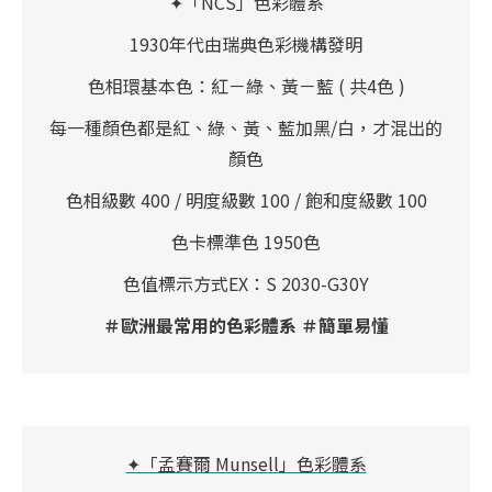
✦「NCS」色彩體系
1930年代由瑞典色彩機構發明
色相環基本色：紅－綠、黃－藍 ( 共4色 )
每一種顏色都是紅、綠、黃、藍加黑/白，才混出的
顏色
色相級數 400 / 明度級數 100 / 飽和度級數 100
色卡標準色 1950色
色值標示方式EX：S 2030-G30Y
＃歐洲最常用的色彩體系 ＃簡單易懂
✦「孟賽爾 Munsell」色彩體系