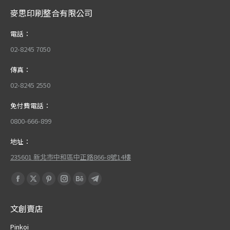
麥思印刷整合有限公司
電話：
02-8245 7050
傳真：
02-8245 2550
免付費電話：
0800-666-899
地址：
235601 新北市中和區中正路866-8號14樓
Find us on:
Facebook
X
Pinterest
Instagram
Behance
Telegram
page
page
page
page
page
page
文創賣店
opens
opens
opens
opens
opens
opens
in
in
in
in
in
in
Pinkoi