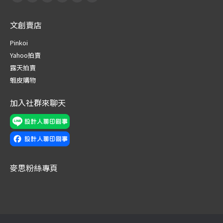
Facebook
X
Pinterest
Instagram
Behance
Telegram
page
page
page
page
page
page
文創賣店
opens
opens
opens
opens
opens
opens
in
in
in
in
in
in
Pinkoi
new
new
new
new
new
new
Yahoo拍賣
window
window
window
window
window
window
露天拍賣
蝦皮購物
加入社群來聊天
麥思粉絲專頁