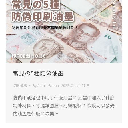
常見の5種防偽油墨
印刷知識
By
Admin.Simon
2022 年 1 月 27 日
防偽印刷過程中用了什麼油墨？ 油墨中加入了什麼
特殊材料，才能讓圖紋不易被複製？ 夜晚可以發光
的油墨是什麼？歐美…