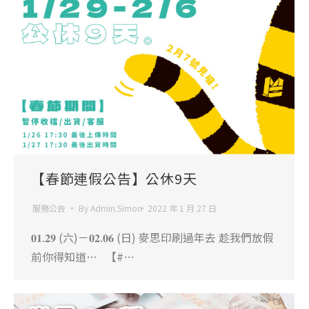
【春節連假公告】公休9天
服務公告
By
Admin.Simon
2022 年 1 月 27 日
𝟎𝟏.𝟐𝟗 (六)－𝟎𝟐.𝟎𝟔 (日) 麥思印刷過年去 趁我們放假
前你得知道… 【#…