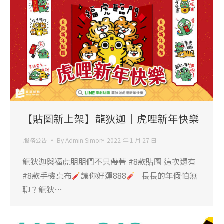
【貼圖新上架】龍狄迦｜虎哩新年快樂
服務公告
By
Admin.Simon
2022 年 1 月 27 日
龍狄迦與福虎朋朋們不只帶著 #8款貼圖 這次還有
#8款手機桌布
讓你好運888
長長的年假怕無
聊？龍狄…