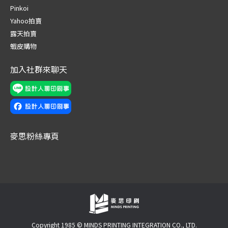
in
in
in
in
in
in
Pinkoi
new
new
new
new
new
new
Yahoo拍賣
window
window
window
window
window
window
露天拍賣
蝦皮購物
加入社群來聊天
麥思粉絲專頁
Copyright 1985 © MINDS PRINTING INTEGRATION CO., LTD.