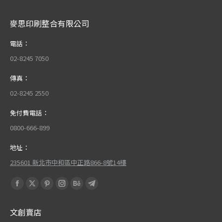
麥思印刷整合有限公司
電話：
02-8245 7050
傳真：
02-8245 2550
免付費電話：
0800-666-899
地址：
235601 新北市中和區中正路866-8號14樓
Find us on:
Facebook
X
Pinterest
Instagram
Behance
Telegram
page
page
page
page
page
page
文創賣店
opens
opens
opens
opens
opens
opens