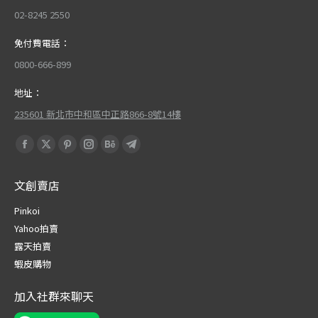
02-8245 2550
免付費電話：
0800-666-899
地址：
235601 新北市中和區中正路866-8號14樓
Find us on:
Facebook
X
Pinterest
Instagram
Behance
Telegram
page
page
page
page
page
page
文創賣店
opens
opens
opens
opens
opens
opens
in
in
in
in
in
in
Pinkoi
new
new
new
new
new
new
Yahoo拍賣
window
window
window
window
window
window
露天拍賣
蝦皮購物
加入社群來聊天