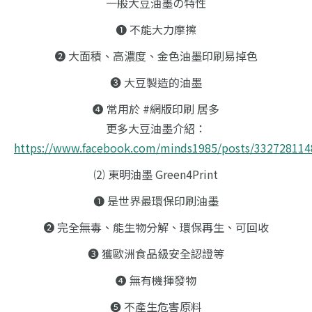
一般大豆油墨の特性
❶ 不能大力摩擦
❷ 大面積、高濃度、金色油墨印刷易掉色
❸ 大豆製造的油墨
❹ 常用於 #網版印刷 居多
更多大豆油墨介紹：
https://www.facebook.com/minds1985/posts/33272811
⑵ 東明油墨 Green4Print
❶ 是世界最環保印刷油墨
❷ 完全無毒、能生物分解、環保再生、可回收
❸ 獲歐洲食品級安全認證等
❹ 無有機揮發物
❺ 不產生危害原料