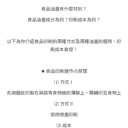
食品油墨有什麼特別？
食品油墨成分為何？印刷成本為何？
以下為你介紹食品印刷的兩種方式
及兩種油墨的選用、印
刷成本拿捏！
✸ 食品印刷運作の原理
⑴ 方式Ⅰ
先將圖紋印製在蒟蒻等食物做的薄膜上，
再轉印至食物上
⑵ 方式Ⅱ
使用噴墨印刷
⑶ 成本