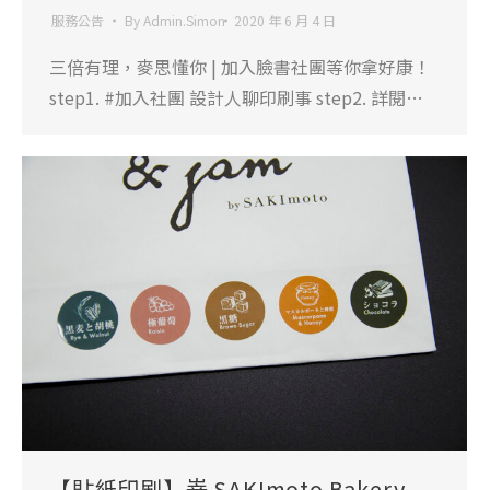
服務公告
By
Admin.Simon
2020 年 6 月 4 日
三倍有理，麥思懂你 | 加入臉書社團等你拿好康！
step1. #加入社團 設計人聊印刷事 step2. 詳閱…
【貼紙印刷】嵜 SAKImoto Bakery