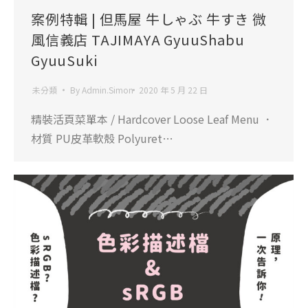
案例特輯 | 但馬屋 牛しゃぶ 牛すき 微
風信義店 TAJIMAYA GyuuShabu
GyuuSuki
未分類
By
Admin.Simon
2020 年 5 月 22 日
精裝活頁菜單本 / Hardcover Loose Leaf Menu ．
材質 PU皮革軟殼 Polyuret…