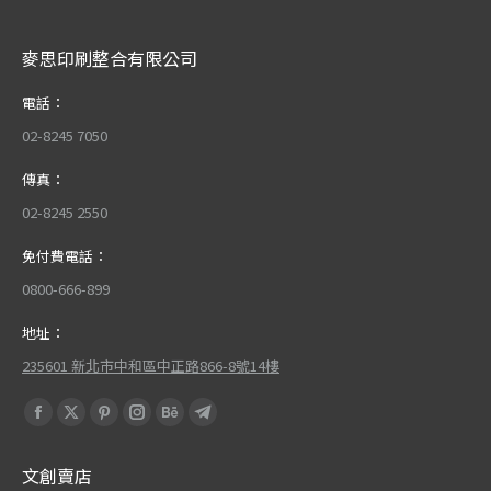
麥思印刷整合有限公司
電話：
02-8245 7050
傳真：
02-8245 2550
免付費電話：
0800-666-899
地址：
235601 新北市中和區中正路866-8號14樓
Find us on:
Facebook
X
Pinterest
Instagram
Behance
Telegram
page
page
page
page
page
page
文創賣店
opens
opens
opens
opens
opens
opens