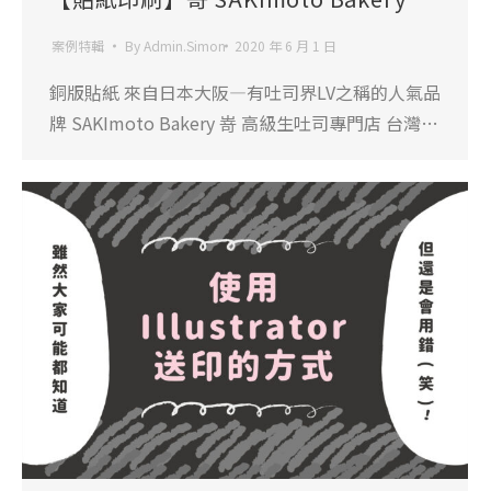
案例特輯
By
Admin.Simon
2020 年 6 月 1 日
銅版貼紙 來自日本大阪—有吐司界LV之稱的人氣品
牌 SAKImoto Bakery 嵜 高級生吐司專門店 台灣…