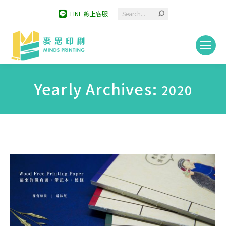
Search:
LINE 線上客服
Yearly Archives:
2020
You are here: