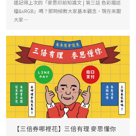
還記得上次的「麥思印前知識文 | 第三話 色彩描述
檔&sRGB」嗎？那時候教大家基本觀念，現在來跟
大家…
【三倍券哪裡花】三倍有理 麥思懂你