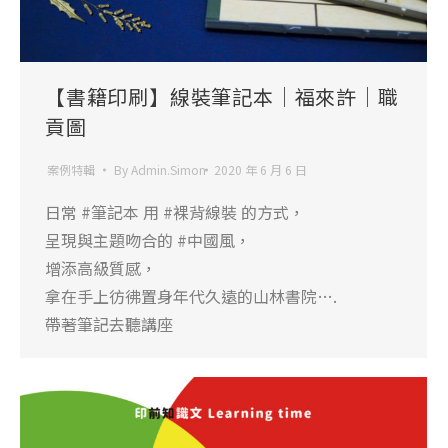
【書籍印刷】線裝筆記本｜福來許｜職
貢圖
案例特輯
By
Admin.Simon
2020 年 6 月 6 日
日常 #筆記本 用 #裸背線裝 的方式，
呈現與主題吻合的 #中國風，
增添高級質感，
拿在手上彷彿置身年代久遠的山林書院….
帶著筆記去聽講座