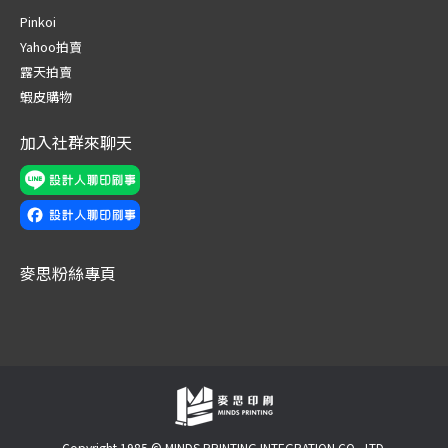
in
in
in
in
in
in
Pinkoi
new
new
new
new
new
new
Yahoo拍賣
window
window
window
window
window
window
露天拍賣
蝦皮購物
加入社群來聊天
麥思粉絲專頁
Copyright 1985 © MINDS PRINTING INTEGRATION CO., LTD.