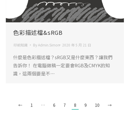
色彩描述檔&sRGB
印前知識
By
Admin.Simon
2020 年 5 月 21 日
什麼是色彩描述檔？sRGB又是什麼東西？讓我們
告訴你！ 在電腦做稿一定要會RGB及CMYK的知
識，這兩個要是不…
←
1
…
6
7
8
9
10
→