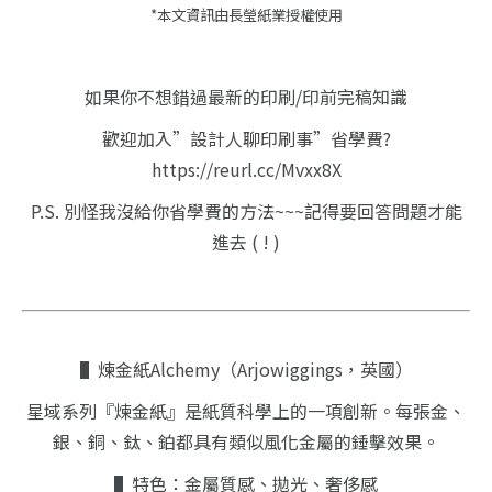
*本文資訊由長瑩紙業授權使用
如果你不想錯過最新的印刷/印前完稿知識
歡迎加入”設計人聊印刷事”省學費?
https://reurl.cc/Mvxx8X
P.S. 別怪我沒給你省學費的方法~~~記得要回答問題才能
進去 ( ! )
​​▌煉金紙Alchemy（Arjowiggings，英國）
星域系列『煉金紙』是紙質科學上的一項創新。
每張金、
銀、銅、鈦、鉑都具有類似風化金屬的錘擊效果。
▌特色：金屬質感、拋光、奢侈感