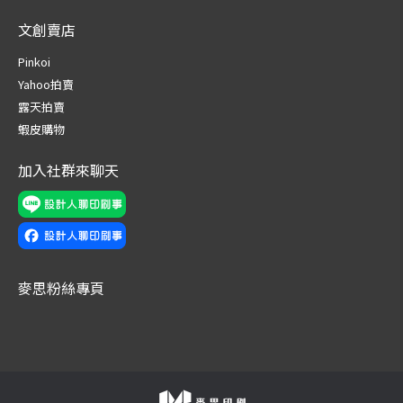
page
page
page
page
page
page
文創賣店
opens
opens
opens
opens
opens
opens
in
in
in
in
in
in
Pinkoi
new
new
new
new
new
new
Yahoo拍賣
window
window
window
window
window
window
露天拍賣
蝦皮購物
加入社群來聊天
麥思粉絲專頁