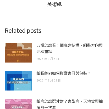
美術紙
post:
Related posts
刀模怎麼看：糊底盒結構、組裝方向與
完稿重點
2026 年 8 月 5 日
紙張絲向如何影響書冊與包裝？
2026 年 7 月 28 日
紙盒怎麼選才對？書型盒、天地盒與抽
屜盒一次看