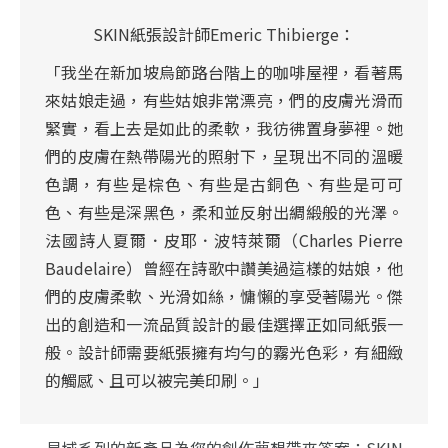
SKIN紙張設計師Emeric Thibierge：
「我坐在新加坡烏節路台階上的咖啡屋裡，看著馬
來姑娘走過，有些姑娘非常漂亮，們的皮膚光滑而
緊實，看上去是如此的柔軟，我彷彿置身夢裡。她
們的皮膚在熱帶陽光的照射下，呈現出不同的溫暖
色調，有些是棕色、有些是古銅色、有些是可可
色、有些是深黑色，柔和並反射出綢緞般的光澤。
法國詩人夏爾．皮耶．波特萊爾（Charles Pierre
Baudelaire）曾經在詩歌中讚美過這樣的姑娘，他
們的皮膚柔軟、光滑如絲，慵懶的享受著陽光。傑
出的創造和一流品質設計的最佳選擇正如同紙張一
般。設計師需要紙張擁有均勻的霧光色彩，有細緻
的觸感、且可以被完美印刷。」