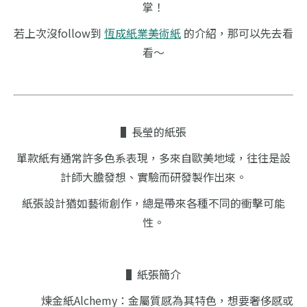
掌！
若上次沒follow到
恆成紙業美術紙
的介紹，
那可以先去看
看～
​​▌長瑩的紙張
單款紙有通常許多色系表現，
多來自歐美地域，
往往是設
計師大膽發想、實驗
而研發製作出來。
紙張設計猶如藝術創作，
總是帶來各種不同的衝擊可能
性。
​​▌紙張簡介
煉金紙Alchemy：金屬質感為其特色，想要奢侈感或