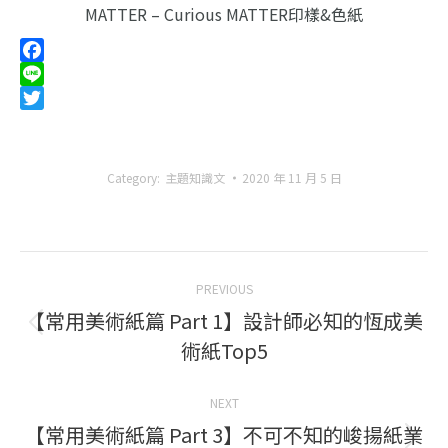
MATTER – Curious MATTER印樣&色紙
Facebook
Line
Twitter
Category:
主題知識文
2020 年 11 月 5 日
Post
PREVIOUS
navigation
【常用美術紙篇 Part 1】設計師必知的恆成美
Previous
術紙Top5
post:
NEXT
【常用美術紙篇 Part 3】不可不知的峻揚紙業
Next