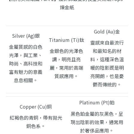
煉金紙
Gold (Au)金
Silver (Ag)銀
Titanium (Ti)鈦
靈感來自最流行
金屬質感的白色
金銀色的光澤色
和最知名的材
光澤，與工業、
調，明亮且亮
料，這種深色溫
時尚、高科技和
麗，常用於高端
暖的陰影既是明
富有魅力的意義
質感應用。
亮開朗，也是憂
息息相關。
鬱而傳統的。
Platinum (Pt)鉑
Copper (Cu)銅
黑色鉑金屬的灰黑色，呈
紅褐色的青銅，帶有拋光
現出陰影的效果，通常用
銅色系。
於奢侈品應用。