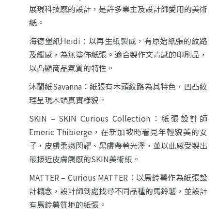
展現科技感的設計，是許多業主及設計師愛用的美術
紙。
海德堡紙Heidi：以再生紙製成，有原始紙張的紋路
及觸感，為無塗佈紙張。適合製作文青感的印刷品，
以凸顯商品氣質的特性。
沐蘭紙Savanna：紙張有木頭紋路為其特色，凹凸紋
理呈現木頭真實樣貌。
SKIN – SKIN Curious Collection：紙張設計師
Emeric Thibierge，在新加坡時看見年輕貌美的女
子，皮膚柔嫩閃耀、黑膚帶著光澤，並以此感受製出
最接近皮膚觸感的SKIN美術紙。
MATTER – Curious MATTER：以馬鈴薯作為紙張設
計概念，設計師到處找尋不同品種的馬鈴薯，並設計
有馬鈴薯質地的紙張。