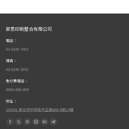
麥思印刷整合有限公司
電話：
02-8245 7050
傳真：
02-8245 2550
免付費電話：
0800-666-899
地址：
235601 新北市中和區中正路866-8號14樓
Find us on:
Facebook
X
Pinterest
Instagram
Behance
Telegram