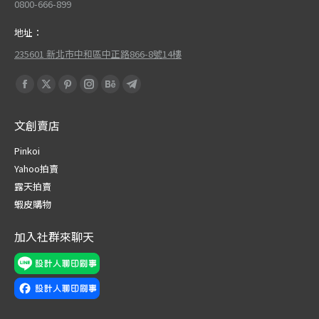
0800-666-899
地址：
235601 新北市中和區中正路866-8號14樓
Find us on:
Facebook
X
Pinterest
Instagram
Behance
Telegram
page
page
page
page
page
page
文創賣店
opens
opens
opens
opens
opens
opens
in
in
in
in
in
in
Pinkoi
new
new
new
new
new
new
Yahoo拍賣
window
window
window
window
window
window
露天拍賣
蝦皮購物
加入社群來聊天