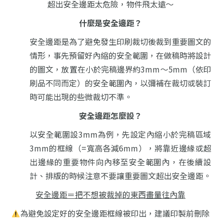
超出安全邊距太危險，物件飛太遠～
什麼是安全邊距？
安全邊距是為了避免發生印刷裁切後裁到重要圖文的
情形，
事先預留好內縮的安全範圍，在做稿時將設計
的圖文，
放置在小於完稿邊界約3mm～5mm（依印
刷品不同而定）的安全範圍內，
以彌補在裁切或裝訂
時可能出現的些微裁切不準。
安全邊距怎麼設？
以安全範圍設3mm為例，先設定內縮小於完稿區域
3mm的框線（=寬高各減6mm），
將靠近邊緣或超
出邊緣的重要物件向內移至安全範圍內，
在後續設
計、排版的時候注意不要讓重要圖文超出安全邊距。
安全邊距＝把不想被裁掉的東西盡量往內靠
為避免設定好的安全邊距框線被印出，建議印製前刪除