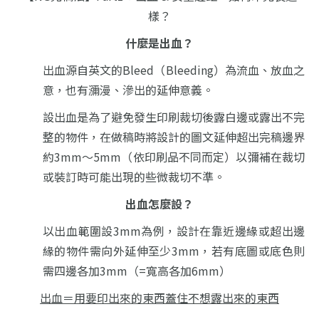
樣？
什麼是出血？
出血源自英文的Bleed（Bleeding）
為流血、放血之
意，
也有瀰漫、滲出的延伸意義。
設出血是為了避免發生印刷裁切後露白邊或露出不完
整的物件，
在做稿時將設計的圖文延伸超出完稿邊界
約3mm～5mm（依印刷品不同而定）
以彌補在裁切
或裝訂時可能出現的些微裁切不準。
出血怎麼設？
以出血範圍設3mm為例，
設計在靠近邊緣或超出邊
緣的物件需向外延伸至少3mm，
若有底圖或底色則
需四邊各加3mm（=寬高各加6mm）
出血＝用要印出來的東西蓋住不想露出來的東西