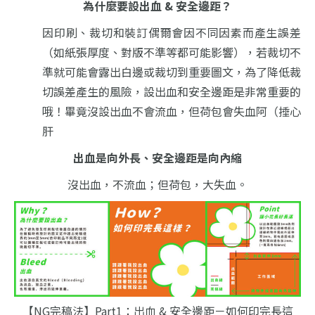
為什麼要設出血 & 安全邊距？
因印刷、裁切和裝訂偶爾會因不同因素而產生誤差
（如紙張厚度、對版不準等都可能影響），
若裁切不
準就可能會露出白邊或裁切到重要圖文，
為了降低裁
切誤差產生的風險，
設出血和安全邊距是非常重要的
哦！
畢竟沒設出血不會流血，但荷包會失血阿（捶心
肝
出血是向外長、安全邊距是向內縮
沒出血，不流血；但荷包，大失血。
【NG完稿法】Part1：出血 & 安全邊距－如何印完長這