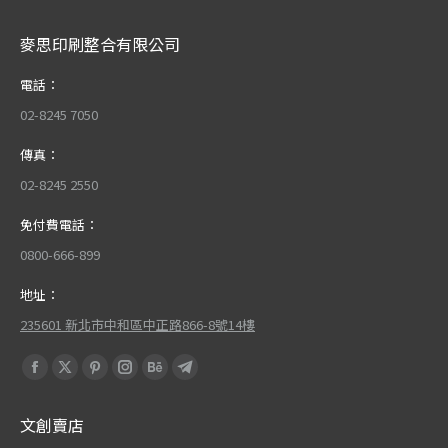
麥思印刷整合有限公司
電話：
02-8245 7050
傳真：
02-8245 2550
免付費電話：
0800-666-899
地址：
235601 新北市中和區中正路866-8號14樓
Find us on:
Facebook
X
Pinterest
Instagram
Behance
Telegram
page
page
page
page
page
page
文創賣店
opens
opens
opens
opens
opens
opens