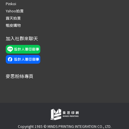
in
in
in
in
in
in
Pinkoi
new
new
new
new
new
new
Yahoo拍賣
window
window
window
window
window
window
露天拍賣
蝦皮購物
加入社群來聊天
麥思粉絲專頁
Copyright 1985 © MINDS PRINTING INTEGRATION CO., LTD.