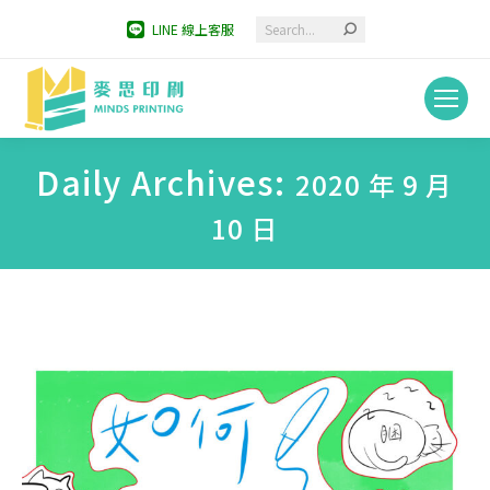
Search:
LINE 線上客服
Daily Archives:
2020 年 9 月
10 日
You are here: