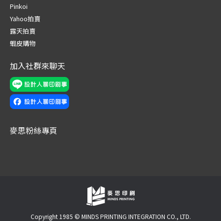
in
in
in
in
in
in
Pinkoi
new
new
new
new
new
new
Yahoo拍賣
window
window
window
window
window
window
露天拍賣
蝦皮購物
加入社群來聊天
麥思粉絲專頁
Copyright 1985 © MINDS PRINTING INTEGRATION CO., LTD.