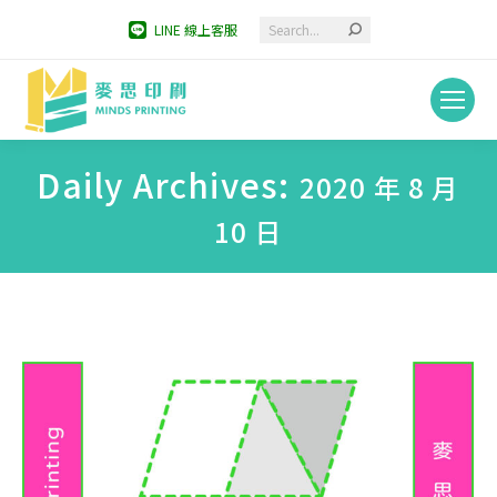
Search:
LINE 線上客服
Daily Archives:
2020 年 8 月
10 日
You are here: