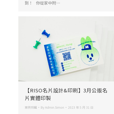
到！ 你從家中附…
【RISO名片設計&印刷】3月公版名
片實體印製
案例特輯
By
Admin.Simon
2023 年 5 月 31 日