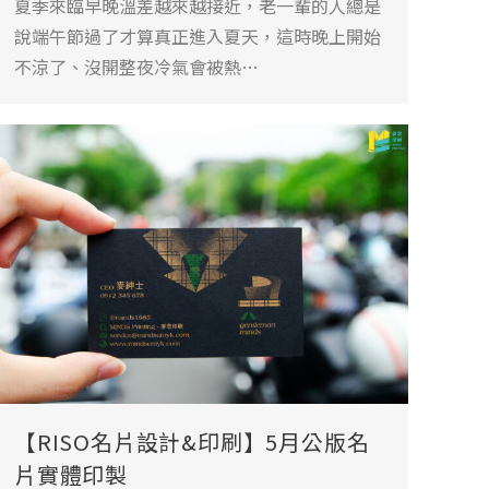
夏季來臨早晚溫差越來越接近，老一輩的人總是
說端午節過了才算真正進入夏天，這時晚上開始
不涼了、沒開整夜冷氣會被熱…
【RISO名片設計&印刷】5月公版名
片實體印製