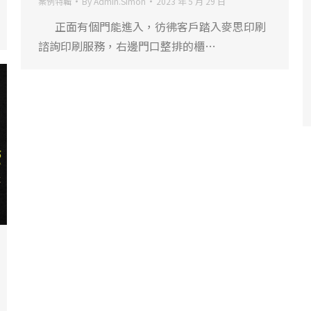
案例特輯
By
Admin.Simon
2023 年 5 月 29 日
正面有個門能進入，彷彿客戶踏入麥思印刷
諮詢印刷服務，右邊門口整排的櫃…