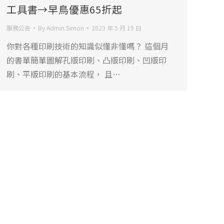
工具書→早鳥優惠65折起
服務公告
By
Admin.Simon
2023 年 5 月 19 日
你對各種印刷技術的知識似懂非懂嗎？ 這個月
的書單簡單圖解孔版印刷、凸版印刷、凹版印
刷、平版印刷的基本流程， 且…