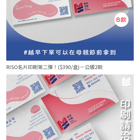
RISO名片印刷第二彈！($390/盒)－公版2款