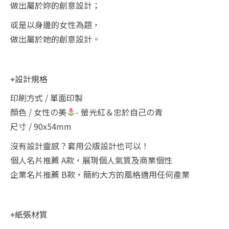
做出屬於妳的創意設計；
或是以身邊的女性為題，
做出屬於她的創意設計。
⌖設計規格
印刷方式 / 單面印製
顏色 / 女性の美
- 螢光紅＆忠於自己の青
尺寸 / 90x54mm
沒有設計靈感？套用公版設計也可以！
個人名片推薦 A款，展現個人氣質及商業個性
企業名片推薦 B款，簡約大方的風格適用任何產業
⌖紙張材質