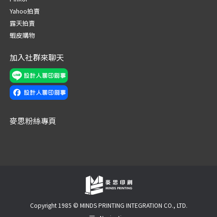
new
new
new
new
new
new
Yahoo拍賣
window
window
window
window
window
window
露天拍賣
蝦皮購物
加入社群來聊天
麥思粉絲專頁
Copyright 1985 © MINDS PRINTING INTEGRATION CO., LTD.