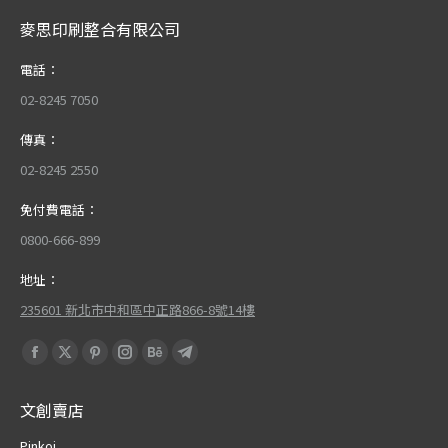
麥思印刷整合有限公司
電話：
02-8245 7050
傳真：
02-8245 2550
免付費電話：
0800-666-899
地址：
235601 新北市中和區中正路866-8號14樓
Find us on:
Facebook
X
Pinterest
Instagram
Behance
Telegram
page
page
page
page
page
page
文創賣店
opens
opens
opens
opens
opens
opens
in
in
in
in
in
in
Pinkoi