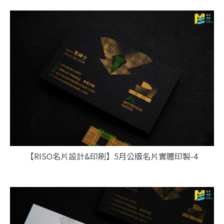
【RISO名片設計&印刷】5月公版名片實體印製-4