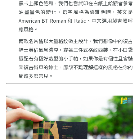
黑卡上顯色飽和，
我們也嘗試印在白紙上給觀者參考
油墨墨色的變化，
選字風格為優雅明體，
英文是
American BT Roman 和 Italic、
中文選用凝書體呼
應風格。
兩款名片皆以大量格紋做主設計，
我們想像中的復古
紳士英倫氣息濃厚，
穿著三件式格紋西裝、
在小口袋
還配著有摺好造型的小手帕，
如果你是有個性且會騎
乘復古街車的紳士，
應該不難理解這樣的風格在你的
周遭多麼常見。