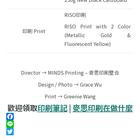
RISO印刷
RISO Print with 2 Color
印刷 Print
(Metallic Gold &
Fluorescent Yellow)
Director → MINDS Printing – 麥思印刷整合
Design / Photo → Grace Wu
Print → Greenie Wang
歡迎領取
印刷筆記
|
麥思印刷在做什麼
Facebook
Line
Twitter