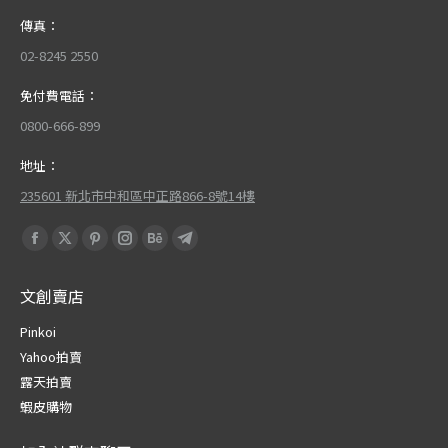
傳真：
02-8245 2550
免付費電話：
0800-666-899
地址：
235601 新北市中和區中正路866-8號14樓
Find us on:
Facebook
X
Pinterest
Instagram
Behance
Telegram
page
page
page
page
page
page
文創賣店
opens
opens
opens
opens
opens
opens
in
in
in
in
in
in
Pinkoi
new
new
new
new
new
new
Yahoo拍賣
window
window
window
window
window
window
露天拍賣
蝦皮購物