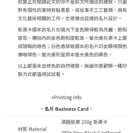
就算正在閱讀此文的你不是前文所描述的樣貌，
只要
對有個性的事物有點喜愛、
或從事手工工藝類、具有
文化藝術相關的工作，
也很適合這樣的名片設計。
新黑卡版本的名片在陽光下金色顯得較為亮麗、飽和
度低，
棚拍內的金色飽和度較高，
螢光黃在黑卡上變
成隱晦的綠色；
白色香草紙版本的名片印金顯得顏色
像咖啡色，
螢光黃則是原本螢光黃色的顯色。
以上都是未加修色的自然樣貌，
無論你喜歡哪一種印
製方式都值得試試看。
⌖Printing Info
．名片
Business Card．
源圓紙業 250g 新黑卡
材質 Material
250g New Black Cardboard