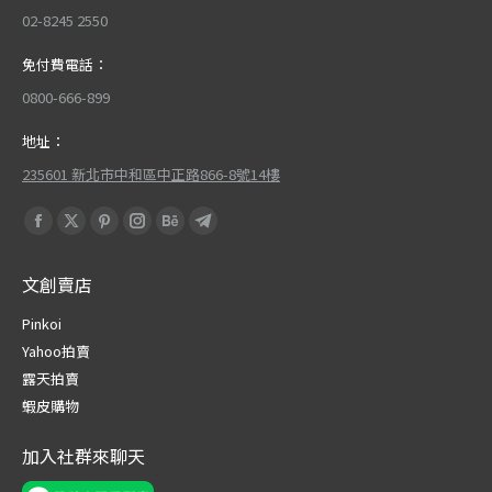
02-8245 2550
免付費電話：
0800-666-899
地址：
235601 新北市中和區中正路866-8號14樓
Find us on:
Facebook
X
Pinterest
Instagram
Behance
Telegram
page
page
page
page
page
page
文創賣店
opens
opens
opens
opens
opens
opens
in
in
in
in
in
in
Pinkoi
new
new
new
new
new
new
Yahoo拍賣
window
window
window
window
window
window
露天拍賣
蝦皮購物
加入社群來聊天