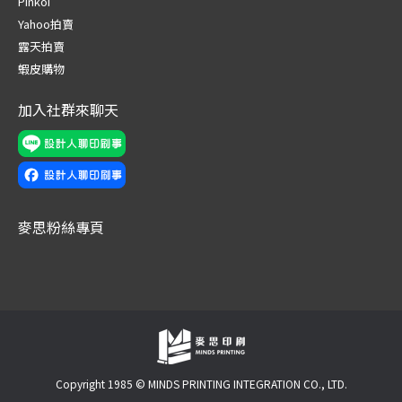
Pinkoi
new
new
new
new
new
new
Yahoo拍賣
window
window
window
window
window
window
露天拍賣
蝦皮購物
加入社群來聊天
麥思粉絲專頁
Copyright 1985 © MINDS PRINTING INTEGRATION CO., LTD.