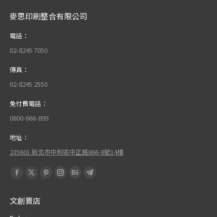
麥思印刷整合有限公司
電話：
02-8245 7050
傳真：
02-8245 2550
免付費電話：
0800-666-899
地址：
235601 新北市中和區中正路866-8號14樓
Find us on:
Facebook
X
Pinterest
Instagram
Behance
Telegram
page
page
page
page
page
page
文創賣店
opens
opens
opens
opens
opens
opens
in
in
in
in
in
in