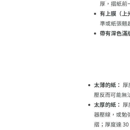
厚，摺紙前
有上膜（上
準或紙張翹
帶有深色滿
太薄的紙：
厚
壓反而可能無
太厚的紙：
厚
器壓線，或勉
摺；厚度達 3