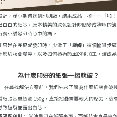
設計，滿心期待送到印刷廠，結果成品一摺⋯⋯「啪！
出白白的紙芯，原本精美的深色設計瞬間變成狗啃的邊
行銷小編發印時心中的痛。
能只是在完稿或發印時，少做了「
壓線
」這個關鍵步驟
什麼紙張會爆裂，以及如何透過簡單的後加工，讓成品
為什麼印好的紙張一摺就破？
在尋找解決方案前，我們先來了解為什麼紙張會破
當紙張基重超過 150g，直接摺疊需要較大的壓力，這
導致破裂並露出白芯。
或滿版印刷：
當油墨印在紙張表面，而紙芯本身是白