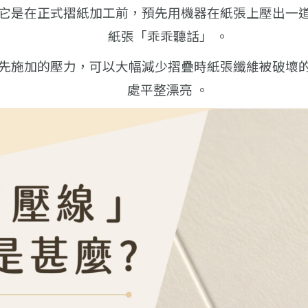
它是在正式摺紙加工前，預先用機器在紙張上壓出一
紙張「乖乖聽話」 。
先施加的壓力，可以大幅減少摺疊時紙張纖維被破壞
處平整漂亮 。