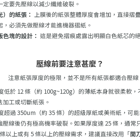
一定要先壓線以減少纖維破裂。
光）的紙張：
上膜後的紙張整體厚度會增加，直接摺
起，必須先做壓線才能進機器摺紙。
版色塊的設計：
這是避免摺痕處露出明顯白色紙芯的
壓線前要注意甚麼？
注意紙張厚度的極限，並不是所有紙張都適合壓線
度低於 12 條（約 100g~120g）的薄紙本身就很柔
法加工或切斷紙張。
度超過 350um（約 35 條）的超級厚紙或美術紙，可
強壓線後仍有極高機率破裂。如果厚度達 25 條，通常
0 條以上或有 5 條以上的壓線需求，建議直接改用「
開