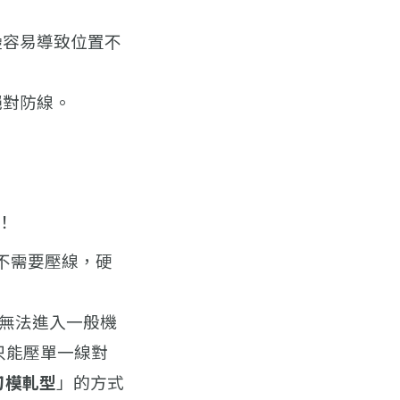
疊容易導致位置不
絕對防線。
！
軟，不需要壓線，硬
能無法進入一般機
只能壓單一線對
刀模軋型
」的方式