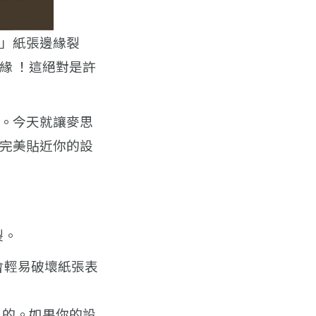
」紙張邊緣裂
緣 ！這絕對是許
。今天就讓麥思
完美貼近你的設
裂。
會輕易破壞紙張表
色的。如果你的設