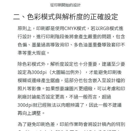
從印刷開始的設計
二、色彩模式與解析度的正確設定
原則上，印刷都是使用CMYK模式，若以RGB模式進
行設計，進行印刷階段後將會產生嚴重的問題，包含
色偏、墨量過高導致背印、多色油墨重疊導致套印不
準等重大瑕疵。
除色彩模式外，
解析度設定也十分重要，建議至少要
設定為300dpi
（大圖輸出例外），
才能避免印刷後
模糊或邊緣產生鋸齒
，這部分也包含嵌入至設計檔的
照片等影像。如果想要讓圖片更細緻，可以考慮和印
刷廠討論能否設定更高，不過一般而言，超過
300dpi就已經無法以肉眼辨識了，因此一般不建議
再向上調整。
為了避免印刷色差，
印前作業時會將設計稿內的特別