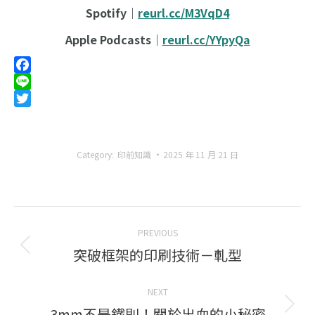
Spotify｜
reurl.cc/M3VqD4
Apple Podcasts｜
reurl.cc/YYpyQa
Facebook
Line
Twitter
Category:
印前知識
2025 年 11 月 21 日
Post
PREVIOUS
navigation
突破框架的印刷技術－軋型
Previous
post:
NEXT
3mm不是鐵則！關於出血的小秘密
Next