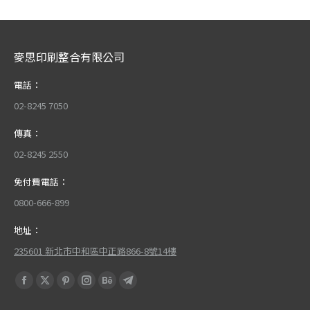
麥思印刷整合有限公司
電話：
02-8245 7050
傳真：
02-8245 2550
免付費電話：
0800-666-899
地址：
235601 新北市中和區中正路866-8號14樓
Find us on:
Facebook
X
Pinterest
Instagram
Behance
Telegram
page
page
page
page
page
page