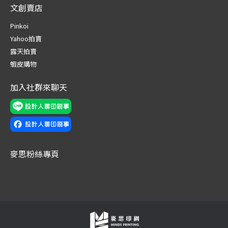
文創賣店
opens
opens
opens
opens
opens
opens
in
in
in
in
in
in
Pinkoi
new
new
new
new
new
new
Yahoo拍賣
window
window
window
window
window
window
露天拍賣
蝦皮購物
加入社群來聊天
麥思粉絲專頁