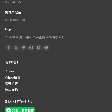
02-8245 2550
免付費電話：
0800-666-899
地址：
235601 新北市中和區中正路866-8號14樓
Find us on:
Facebook
X
Pinterest
Instagram
Behance
Telegram
page
page
page
page
page
page
文創賣店
opens
opens
opens
opens
opens
opens
in
in
in
in
in
in
Pinkoi
new
new
new
new
new
new
Yahoo拍賣
window
window
window
window
window
window
露天拍賣
蝦皮購物
加入社群來聊天