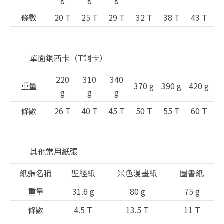
條數
20 T
25 T
29 T
32 T
38 T
43 T
單面銅西卡（T銅卡）
220
310
340
重量
370 g
390 g
420 g
g
g
g
條數
26 T
40 T
45 T
50 T
55 T
60 T
其他常用紙張
紙張名稱
聖經紙
米色漫畫紙
圖書紙
重量
31.6 g
80 g
75 g
條數
4.5 T
13.5 T
11 T