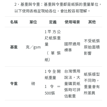
2、基重與令重：
基重與令重都是紙張的重量單位，
以下使用表格呈現給各位，會比較容易理解。
名稱
單位
定義
使用場景
其他
1平方公
尺紙張重
不受紙張
國際通用
量
基重
克／gsm
原始面積
標準
（單張
影響
紙）
台灣慣用
1令全開
紙張版型
說法，
大
紙重量
不同時，
令重
磅
量購買紙
1令＝
重量會有
張時可評
所差異
500張
估載重