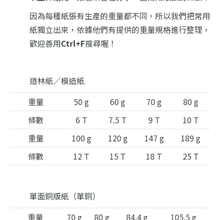
因為每種紙張有生產的重量都不同，所以我們把常用
紙獨立出來，依據他們有提供的重量規格進行整理，
歡迎善用
Ctrl+F
搜尋喔！
道林紙／模造紙
重量
50 g
60 g
70 g
80 g
條數
6 T
7.5 T
9 T
10 T
重量
100 g
120 g
147 g
189 g
條數
12 T
15 T
18 T
25 T
單面銅版紙（單銅）
重量
70 g
80 g
84.4 g
105.5 g