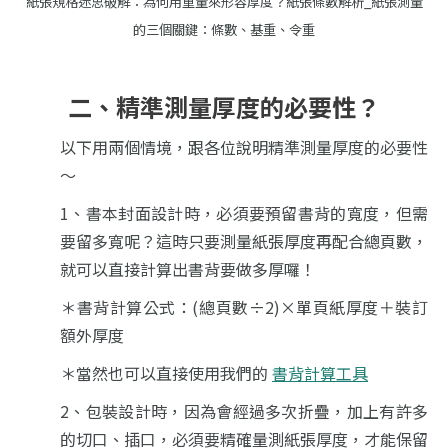
紙張規格迷思破解：為何用重量來形容厚度？紙張條數解析_紙張測量
的三個關鍵：條數、基重、令重
二、精準測量厚度的必要性？
以下用兩個情境，跟各位說明精準測量厚度的必要性
～
1、書本封面設計時，必須要預留書背的寬度，但需
要留多寬呢？這時只要測量紙張厚度再配合總頁數，
就可以直接計算出書背要做多厚囉！
＊書背計算公式：(總頁數÷2)×單頁紙厚度＋裝訂
額外厚度
＊當然也可以直接使用我們的
書背計算工具
2、包裝設計時，因為會經過多次折疊，加上有許多
的切口、插口，必須要精確量測紙張厚度，才能保留