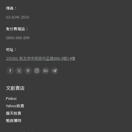
傳真：
02-8245 2550
免付費電話：
0800-666-899
地址：
235601 新北市中和區中正路866-8號14樓
Find us on:
Facebook
X
Pinterest
Instagram
Behance
Telegram
page
page
page
page
page
page
文創賣店
opens
opens
opens
opens
opens
opens
in
in
in
in
in
in
Pinkoi
new
new
new
new
new
new
Yahoo拍賣
window
window
window
window
window
window
露天拍賣
蝦皮購物