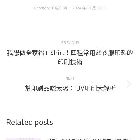
Category:
印前知識
2024 年 12 月 13 日
Post
PREVIOUS
navigation
我想做全家福T-Shirt！四種常用於衣服印製的
Previous
印刷技術
post:
NEXT
幫印刷品曬太陽： UV印刷大解析
Next
post:
Related posts