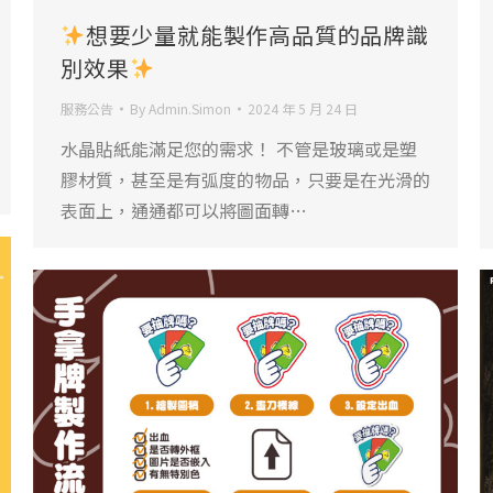
想要少量就能製作高品質的品牌識
別效果
服務公告
By
Admin.Simon
2024 年 5 月 24 日
水晶貼紙能滿足您的需求！ 不管是玻璃或是塑
膠材質，甚至是有弧度的物品，只要是在光滑的
表面上，通通都可以將圖面轉…