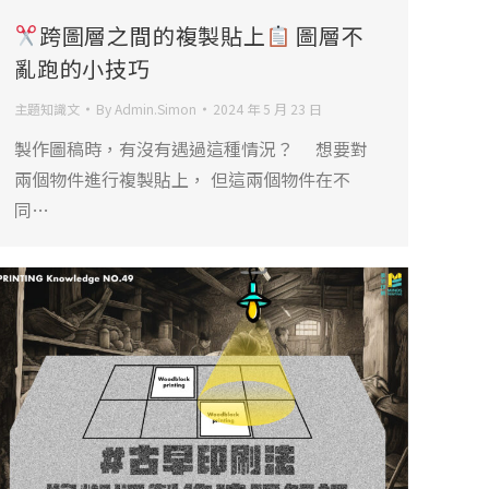
跨圖層之間的複製貼上
圖層不
亂跑的小技巧
主題知識文
By
Admin.Simon
2024 年 5 月 23 日
製作圖稿時，有沒有遇過這種情況？ 想要對
兩個物件進行複製貼上， 但這兩個物件在不
同…