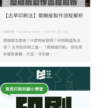
【古早印刷法】漿糊版製作流程解析
󠀠
印刷知識
By
Admin.Simon
2024 年 5 月 14 日
漿糊版怎麼做？什麼時候發明？何時興盛及沒
落？ 古早的印刷工藝—「漿糊版印刷」 原先用
來複製書籍、文宣、浮世繪，…