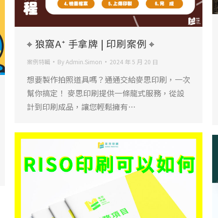
⌖ 狼窩A⁺ 手拿牌 | 印刷案例 ⌖
案例特輯
By
Admin.Simon
2024 年 5 月 20 日
想要製作拍照道具嗎？通通交給麥思印刷，一次
幫你搞定！ 麥思印刷提供一條龍式服務，從設
計到印刷成品，讓您輕鬆擁有…