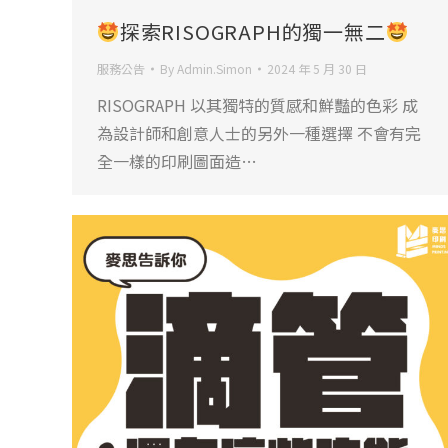
探索RISOGRAPH的獨一無二
服務公告
By
Admin.Simon
2024 年 5 月 30 日
RISOGRAPH 以其獨特的質感和鮮豔的色彩 成
為設計師和創意人士的另外一種選擇 不會有完
全一樣的印刷圖面造…