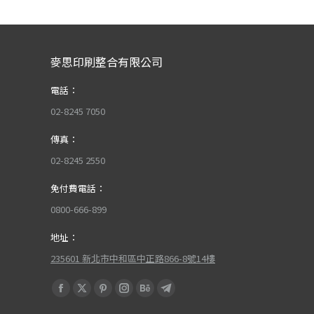
麥思印刷整合有限公司
電話：
02-8245 7050
傳真：
02-8245 2550
免付費電話：
0800-666-899
地址：
235601 新北市中和區中正路866-8號14樓
Find us on:
Facebook
X
Pinterest
Instagram
Behance
Telegram