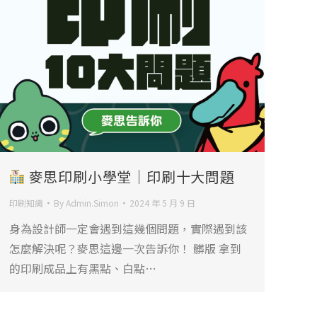
麥思印刷小學堂｜印刷十大問題
印刷知識
By
Admin.Simon
2024 年 5 月 9 日
身為設計師一定會遇到這幾個問題，實際遇到該
怎麼解決呢？麥思這邊一次告訴你！ 髒版 拿到
的印刷成品上有黑點、白點…