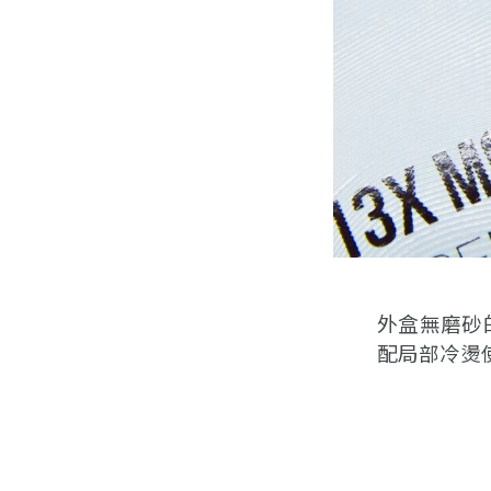
外盒無磨砂
配局部冷燙