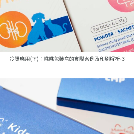
冷燙應用(下)：瞧瞧包裝盒的實際案例及印刷解析-3