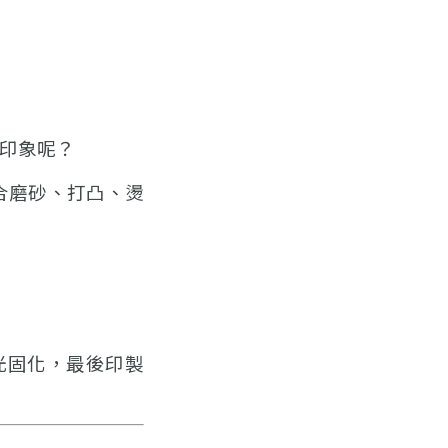
印象呢？
合磨砂、打凸、燙
光固化，
最後印製