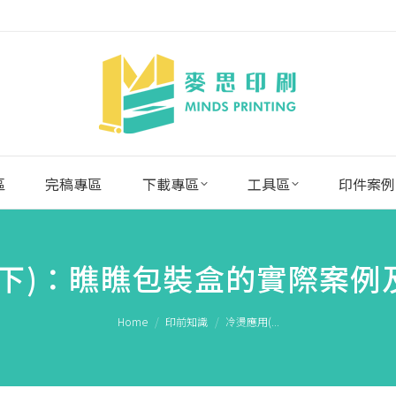
區
完稿專區
下載專區
工具區
印件案例
(下)：瞧瞧包裝盒的實際案例
You are here:
Home
印前知識
冷燙應用(...