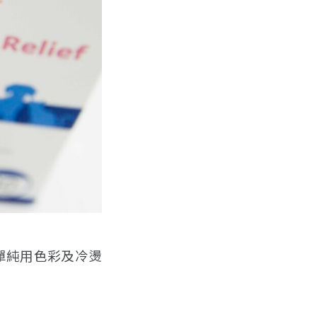
單純用色彩及冷燙