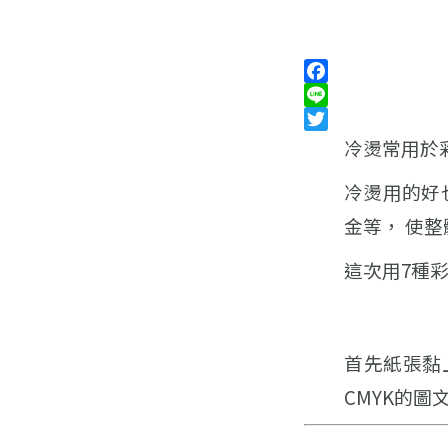
Facebook
Line
Twitter
冷燙常用於
冷燙用的好
金等， 使
這次用7種
首先紙張黏
CMYK的