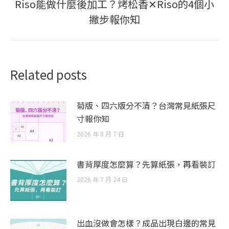
Riso能做什麼後加工？烤松香✕Riso的4個小
Next
撇步報你知
post:
Related posts
菊版、四六版分不清？台灣常見紙張尺
寸報你知
2026 年 8 月 7 日
書背厚度怎麼算？先算紙張，再看裝訂
2026 年 7 月 24 日
出血沒做會怎樣？成品出現白邊的常見