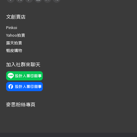
Facebook
X
Pinterest
Instagram
Behance
Telegram
page
page
page
page
page
page
文創賣店
opens
opens
opens
opens
opens
opens
in
in
in
in
in
in
Pinkoi
new
new
new
new
new
new
Yahoo拍賣
window
window
window
window
window
window
露天拍賣
蝦皮購物
加入社群來聊天
麥思粉絲專頁