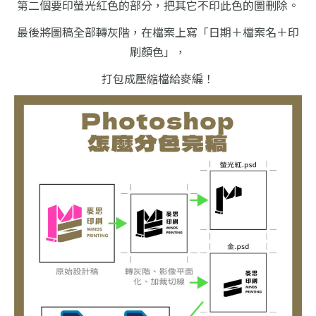
第二個要印螢光紅色的部分，把其它不印此色的圖刪除。
最後將圖稿全部轉灰階，在檔案上寫「日期＋檔案名＋印
刷顏色」，
打包成壓縮檔給麥編！