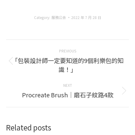
Twitter
Category:
服務公告
2022 年 7 月 28 日
Post
PREVIOUS
navigation
「包裝設計師一定要知道的9個利樂包的知
Previous
識！」
post:
NEXT
Procreate Brush｜磨石子紋路4款
Next
post:
Related posts