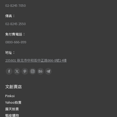
02-8245 7050
傳真：
02-8245 2550
免付費電話：
0800-666-899
地址：
235601 新北市中和區中正路866-8號14樓
Find us on:
Facebook
X
Pinterest
Instagram
Behance
Telegram
page
page
page
page
page
page
文創賣店
opens
opens
opens
opens
opens
opens
in
in
in
in
in
in
Pinkoi
new
new
new
new
new
new
Yahoo拍賣
window
window
window
window
window
window
露天拍賣
蝦皮購物